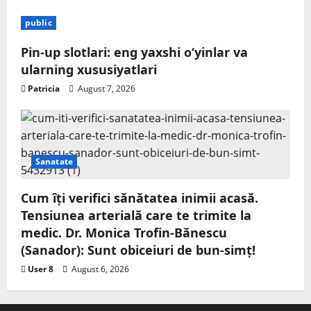
public
Pin-up slotlari: eng yaxshi o‘yinlar va
ularning xususiyatlari
Patricia
August 7, 2026
Sanatate
Cum îți verifici sănătatea inimii acasă.
Tensiunea arterială care te trimite la
medic. Dr. Monica Trofin-Bănescu
(Sanador): Sunt obiceiuri de bun-simț!
User 8
August 6, 2026