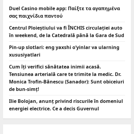
Duel Casino mobile app: Παίξτε τα αγαπημένα
σας παιχνίδια παντού
Centrul Ploieștiului va fi ÎNCHIS circulației auto
în weekend, de la Catedrală până la Gara de Sud
Pin-up slotlari: eng yaxshi o‘yinlar va ularning
xususiyatlari
Cum îți verifici sănătatea inimii acasă.
Tensiunea arterială care te trimite la medic. Dr.
Monica Trofin-Bănescu (Sanador): Sunt obiceiuri
de bun-simț!
Ilie Bolojan, anunț privind riscurile în domeniul
energiei electrice. Ce a decis Guvernul