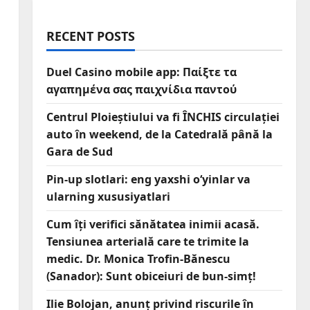
RECENT POSTS
Duel Casino mobile app: Παίξτε τα
αγαπημένα σας παιχνίδια παντού
Centrul Ploieștiului va fi ÎNCHIS circulației
auto în weekend, de la Catedrală până la
Gara de Sud
Pin-up slotlari: eng yaxshi o‘yinlar va
ularning xususiyatlari
Cum îți verifici sănătatea inimii acasă.
Tensiunea arterială care te trimite la
medic. Dr. Monica Trofin-Bănescu
(Sanador): Sunt obiceiuri de bun-simț!
Ilie Bolojan, anunț privind riscurile în