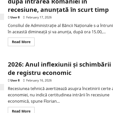
după intrarea României în
recesiune, anunțată în scurt timp
User 8
February 17, 2026
Consiliul de Administrație al Băncii Naționale s-a întruni
în această dimineață și va anunța, după ora 15.00,...
Read More
2026: Anul inflexiunii și schimbării
de registru economic
User 8
February 16, 2026
Recesiunea tehnică avertizează asupra încetinirii certe 
economiei, nu indică certitudinea intrării în recesiune
economică, spune Florian...
Read More