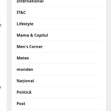
International
IT&C
Lifestyle
t
Mama & Copilul
Men's Corner
Meteo
monden
Național
a
Politică
Post