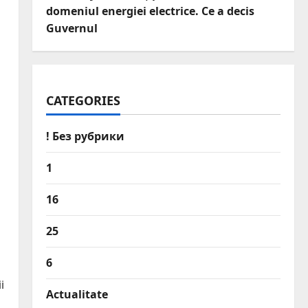
domeniul energiei electrice. Ce a decis
Guvernul
CATEGORIES
! Без рубрики
1
16
25
6
i
Actualitate