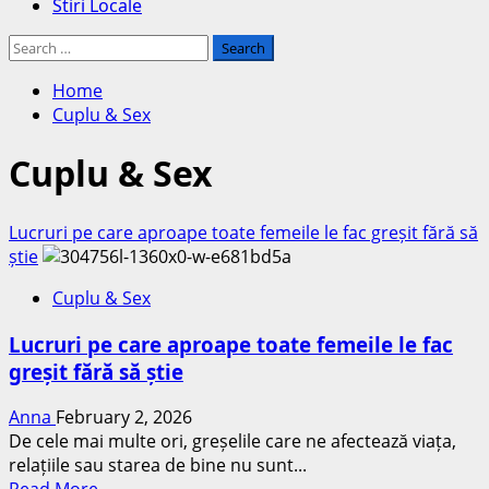
Stiri Locale
Search
for:
Home
Cuplu & Sex
Cuplu & Sex
Lucruri pe care aproape toate femeile le fac greșit fără să
știe
Cuplu & Sex
Lucruri pe care aproape toate femeile le fac
greșit fără să știe
Anna
February 2, 2026
De cele mai multe ori, greșelile care ne afectează viața,
relațiile sau starea de bine nu sunt...
Read