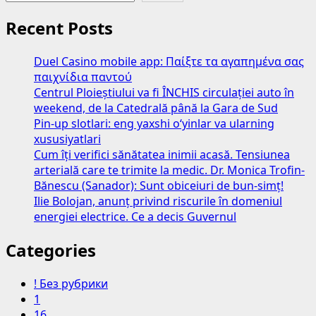
au
concluzionat:
Recent Posts
oamenii
cu
Duel Casino mobile app: Παίξτε τα αγαπημένα σας
trasaturi
παιχνίδια παντού
opuse
Centrul Ploieștiului va fi ÎNCHIS circulației auto în
nu
weekend, de la Catedrală până la Gara de Sud
se
Pin-up slotlari: eng yaxshi o‘yinlar va ularning
atrag
xususiyatlari
cu
Cum îți verifici sănătatea inimii acasă. Tensiunea
adevarat
arterială care te trimite la medic. Dr. Monica Trofin-
Bănescu (Sanador): Sunt obiceiuri de bun-simț!
Ilie Bolojan, anunț privind riscurile în domeniul
energiei electrice. Ce a decis Guvernul
Categories
! Без рубрики
1
16