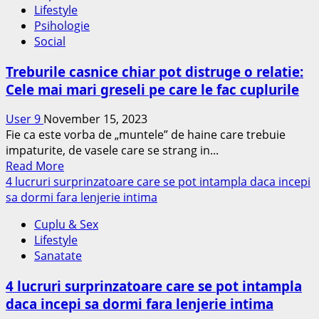
Lifestyle
lucruri
Psihologie
despre
Social
care
toate
Treburile casnice chiar pot distruge o relatie:
cuplurile
Cele mai mari greseli pe care le fac cuplurile
se
cearta,
User 9
November 15, 2023
conform
Fie ca este vorba de „muntele” de haine care trebuie
specialistei
impaturite, de vasele care se strang in...
in
Read
Read More
relatii
more
4 lucruri surprinzatoare care se pot intampla daca incepi
Esther
about
sa dormi fara lenjerie intima
Perel
Treburile
Cuplu & Sex
casnice
Lifestyle
chiar
Sanatate
pot
distruge
4 lucruri surprinzatoare care se pot intampla
o
daca incepi sa dormi fara lenjerie intima
relatie: