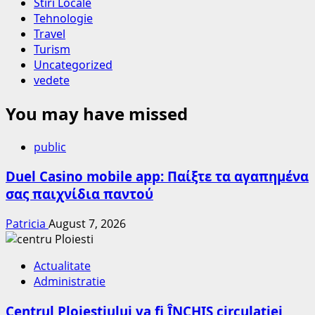
Stiri Locale
Tehnologie
Travel
Turism
Uncategorized
vedete
You may have missed
public
Duel Casino mobile app: Παίξτε τα αγαπημένα
σας παιχνίδια παντού
Patricia
August 7, 2026
Actualitate
Administratie
Centrul Ploieștiului va fi ÎNCHIS circulației