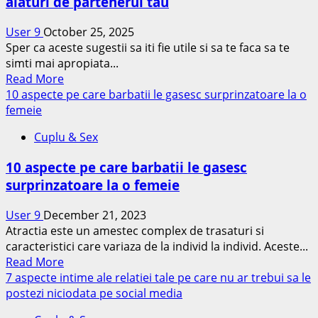
alaturi de partenerul tau
atragatoare
trasatura
User 9
October 25, 2025
a
Sper ca aceste sugestii sa iti fie utile si sa te faca sa te
ta
simti mai apropiata...
–
Read
Read More
si
more
10 aspecte pe care barbatii le gasesc surprinzatoare la o
cum
about
femeie
conduce
8
aceasta
Cuplu & Sex
activitati
catre
pe
iubire
10 aspecte pe care barbatii le gasesc
care
surprinzatoare la o femeie
este
recomandat
User 9
December 21, 2023
sa
Atractia este un amestec complex de trasaturi si
le
caracteristici care variaza de la individ la individ. Aceste...
faci
Read
Read More
alaturi
more
7 aspecte intime ale relatiei tale pe care nu ar trebui sa le
de
about
postezi niciodata pe social media
partenerul
10
tau