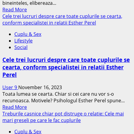
bineinteles, elibereaza...
trebui
Read
Read More
sa
more
Cele trei lucruri despre care toate cuplurile se cearta,
le
about
conform specialistei in relatii Esther Perel
postezi
Cat
niciodata
Cuplu & Sex
de
pe
Lifestyle
des
social
Social
ar
media
trebui
Cele trei lucruri despre care toate cuplurile se
sa
cearta, conform specialistei in relatii Esther
faci
Perel
sex
pentru
User 9
November 16, 2023
a
Toata lumea se cearta. Chiar si cei care nu vor s-o
incetini
recunoasca. Motivele? Psihologul Esther Perel spune...
imbatranirea,
Read
Read More
conform
more
Treburile casnice chiar pot distruge o relatie: Cele mai
unui
about
mari greseli pe care le fac cuplurile
studiu
Cele
Cuplu & Sex
trei