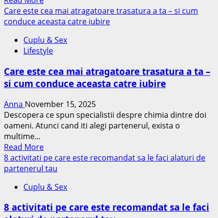
Read More
more
Care este cea mai atragatoare trasatura a ta – si cum
about
conduce aceasta catre iubire
Lucruri
Cuplu & Sex
pe
Lifestyle
care
aproape
Care este cea mai atragatoare trasatura a ta –
toate
si cum conduce aceasta catre iubire
femeile
le
Anna
November 15, 2025
fac
Descopera ce spun specialistii despre chimia dintre doi
greșit
oameni. Atunci cand iti alegi partenerul, exista o
fără
multime...
să
Read
Read More
știe
more
8 activitati pe care este recomandat sa le faci alaturi de
about
partenerul tau
Care
Cuplu & Sex
este
cea
8 activitati pe care este recomandat sa le faci
mai