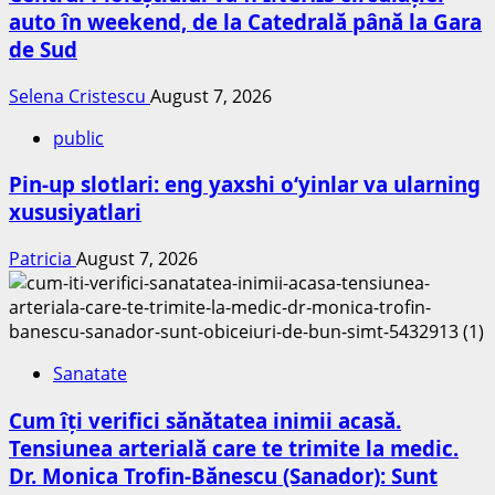
auto în weekend, de la Catedrală până la Gara
de Sud
Selena Cristescu
August 7, 2026
public
Pin-up slotlari: eng yaxshi o‘yinlar va ularning
xususiyatlari
Patricia
August 7, 2026
Sanatate
Cum îți verifici sănătatea inimii acasă.
Tensiunea arterială care te trimite la medic.
Dr. Monica Trofin-Bănescu (Sanador): Sunt