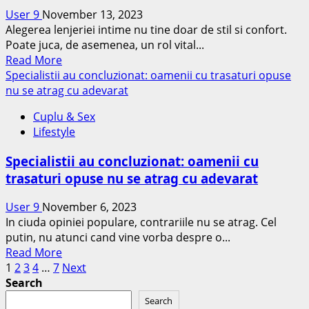
Cele
User 9
November 13, 2023
mai
Alegerea lenjeriei intime nu tine doar de stil si confort.
mari
Poate juca, de asemenea, un rol vital...
greseli
Read
Read More
pe
more
Specialistii au concluzionat: oamenii cu trasaturi opuse
care
about
nu se atrag cu adevarat
le
4
fac
Cuplu & Sex
lucruri
cuplurile
Lifestyle
surprinzatoare
care
Specialistii au concluzionat: oamenii cu
se
trasaturi opuse nu se atrag cu adevarat
pot
intampla
User 9
November 6, 2023
daca
In ciuda opiniei populare, contrariile nu se atrag. Cel
incepi
putin, nu atunci cand vine vorba despre o...
sa
Read
Read More
dormi
Posts
more
1
2
3
4
…
7
Next
fara
about
Search
lenjerie
pagination
Specialistii
intima
Search