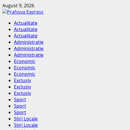
Skip
August 9, 2026
to
content
Primary
Actualitate
Menu
Actualitate
Actualitate
Administratie
Administratie
Administratie
Economic
Economic
Economic
Exclusiv
Exclusiv
Exclusiv
Sport
Sport
Sport
Stiri Locale
Stiri Locale