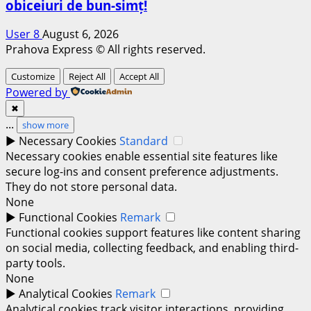
obiceiuri de bun-simț!
User 8
August 6, 2026
Prahova Express © All rights reserved.
Customize
Reject All
Accept All
Powered by
✖
...
show more
►
Necessary Cookies
Standard
Necessary cookies enable essential site features like
secure log-ins and consent preference adjustments.
They do not store personal data.
None
►
Functional Cookies
Remark
Functional cookies support features like content sharing
on social media, collecting feedback, and enabling third-
party tools.
None
►
Analytical Cookies
Remark
Analytical cookies track visitor interactions, providing