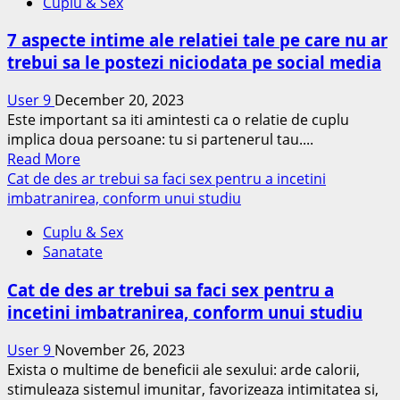
Cuplu & Sex
aspecte
pe
7 aspecte intime ale relatiei tale pe care nu ar
care
trebui sa le postezi niciodata pe social media
barbatii
le
User 9
December 20, 2023
gasesc
Este important sa iti amintesti ca o relatie de cuplu
surprinzatoare
implica doua persoane: tu si partenerul tau....
la
Read
Read More
o
more
Cat de des ar trebui sa faci sex pentru a incetini
femeie
about
imbatranirea, conform unui studiu
7
Cuplu & Sex
aspecte
Sanatate
intime
ale
Cat de des ar trebui sa faci sex pentru a
relatiei
incetini imbatranirea, conform unui studiu
tale
pe
User 9
November 26, 2023
care
Exista o multime de beneficii ale sexului: arde calorii,
nu
stimuleaza sistemul imunitar, favorizeaza intimitatea si,
ar