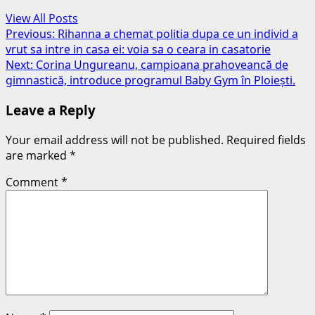
View All Posts
Post
Previous:
Rihanna a chemat politia dupa ce un individ a
vrut sa intre in casa ei: voia sa o ceara in casatorie
navigation
Next:
Corina Ungureanu, campioana prahoveancă de
gimnastică, introduce programul Baby Gym în Ploiești.
Leave a Reply
Your email address will not be published.
Required fields
are marked
*
Comment
*