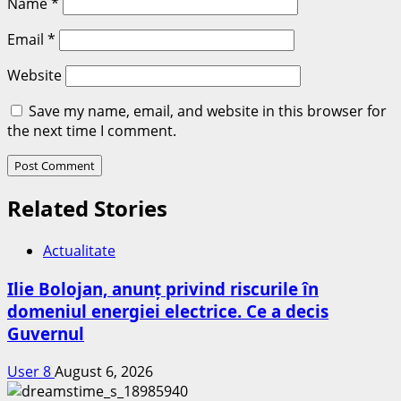
Name
*
Email
*
Website
Save my name, email, and website in this browser for
the next time I comment.
Related Stories
Actualitate
Ilie Bolojan, anunț privind riscurile în
domeniul energiei electrice. Ce a decis
Guvernul
User 8
August 6, 2026