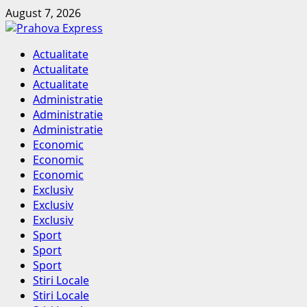
Skip
August 7, 2026
to
content
Primary
Actualitate
Menu
Actualitate
Actualitate
Administratie
Administratie
Administratie
Economic
Economic
Economic
Exclusiv
Exclusiv
Exclusiv
Sport
Sport
Sport
Stiri Locale
Stiri Locale