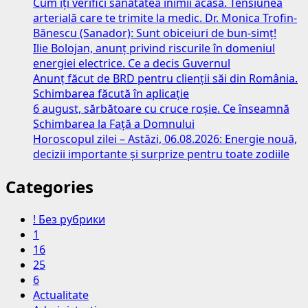
Cum îți verifici sănătatea inimii acasă. Tensiunea
arterială care te trimite la medic. Dr. Monica Trofin-
Bănescu (Sanador): Sunt obiceiuri de bun-simț!
Ilie Bolojan, anunț privind riscurile în domeniul
energiei electrice. Ce a decis Guvernul
Anunț făcut de BRD pentru clienții săi din România.
Schimbarea făcută în aplicație
6 august, sărbătoare cu cruce roșie. Ce înseamnă
Schimbarea la Față a Domnului
Horoscopul zilei – Astăzi, 06.08.2026: Energie nouă,
decizii importante și surprize pentru toate zodiile
Categories
! Без рубрики
1
16
25
6
Actualitate