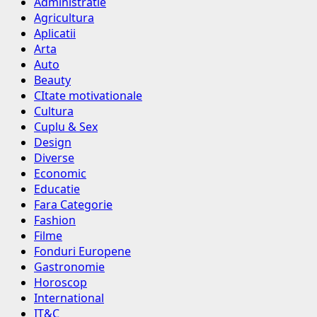
Administratie
Agricultura
Aplicatii
Arta
Auto
Beauty
CItate motivationale
Cultura
Cuplu & Sex
Design
Diverse
Economic
Educatie
Fara Categorie
Fashion
Filme
Fonduri Europene
Gastronomie
Horoscop
International
IT&C