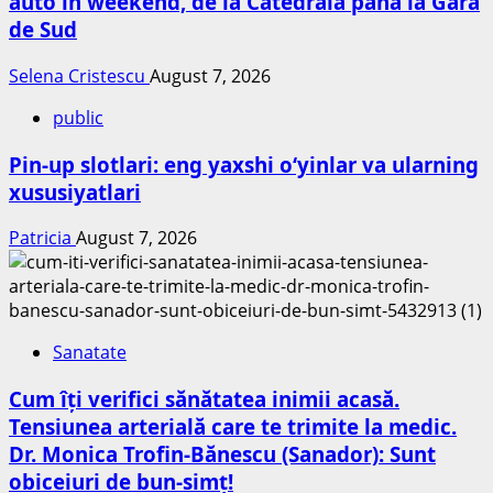
auto în weekend, de la Catedrală până la Gara
de Sud
Selena Cristescu
August 7, 2026
public
Pin-up slotlari: eng yaxshi o‘yinlar va ularning
xususiyatlari
Patricia
August 7, 2026
Sanatate
Cum îți verifici sănătatea inimii acasă.
Tensiunea arterială care te trimite la medic.
Dr. Monica Trofin-Bănescu (Sanador): Sunt
obiceiuri de bun-simț!