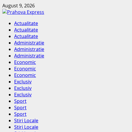
Skip
August 9, 2026
to
content
Primary
Actualitate
Menu
Actualitate
Actualitate
Administratie
Administratie
Administratie
Economic
Economic
Economic
Exclusiv
Exclusiv
Exclusiv
Sport
Sport
Sport
Stiri Locale
Stiri Locale