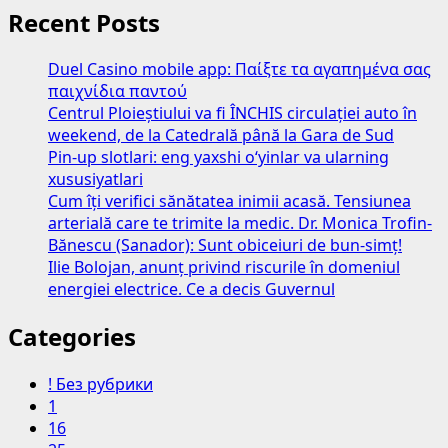
Recent Posts
Duel Casino mobile app: Παίξτε τα αγαπημένα σας
παιχνίδια παντού
Centrul Ploieștiului va fi ÎNCHIS circulației auto în
weekend, de la Catedrală până la Gara de Sud
Pin-up slotlari: eng yaxshi o‘yinlar va ularning
xususiyatlari
Cum îți verifici sănătatea inimii acasă. Tensiunea
arterială care te trimite la medic. Dr. Monica Trofin-
Bănescu (Sanador): Sunt obiceiuri de bun-simț!
Ilie Bolojan, anunț privind riscurile în domeniul
energiei electrice. Ce a decis Guvernul
Categories
! Без рубрики
1
16