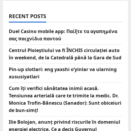
RECENT POSTS
Duel Casino mobile app: Παίξτε τα αγαπημένα
σας παιχνίδια παντού
Centrul Ploieștiului va fi ÎNCHIS circulației auto
în weekend, de la Catedrală până la Gara de Sud
Pin-up slotlari: eng yaxshi o‘yinlar va ularning
xususiyatlari
Cum îți verifici sănătatea inimii acasă.
Tensiunea arterială care te trimite la medic. Dr.
Monica Trofin-Bănescu (Sanador): Sunt obiceiuri
de bun-simț!
Ilie Bolojan, anunț privind riscurile în domeniul
energiei electrice. Ce a decis Guvernul