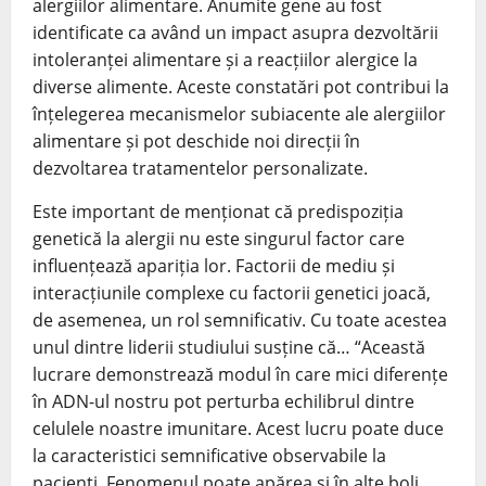
alergiilor alimentare. Anumite gene au fost
identificate ca având un impact asupra dezvoltării
intoleranței alimentare și a reacțiilor alergice la
diverse alimente. Aceste constatări pot contribui la
înțelegerea mecanismelor subiacente ale alergiilor
alimentare și pot deschide noi direcții în
dezvoltarea tratamentelor personalizate.
Este important de menționat că predispoziția
genetică la alergii nu este singurul factor care
influențează apariția lor. Factorii de mediu și
interacțiunile complexe cu factorii genetici joacă,
de asemenea, un rol semnificativ. Cu toate acestea
unul dintre liderii studiului susține că… “Această
lucrare demonstrează modul în care mici diferențe
în ADN-ul nostru pot perturba echilibrul dintre
celulele noastre imunitare. Acest lucru poate duce
la caracteristici semnificative observabile la
pacienți. Fenomenul poate apărea și în alte boli