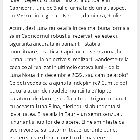
Capricorn, luni, pe 3 iulie, urmata de un alt aspect
cu Mercur in trigon cu Neptun, duminica, 9 iulie.
Acum, desi Luna nu se afla in cea mai buna forma a
sa in Capricornul robust si rezervat, ea este cu
siguranta ancorata in pamant – stabila,
muncitoare, practica. Capricornul se rezuma, la
urma urmei, la obiective si realizari. Gandeste-te la
ceea ce ai realizat in ultimele cateva luni – de la
Luna Noua din decembrie 2022, sau cam pe acolo?
Ce poti vedea ca a ajuns la indeplinire? Cum te poti
bucura acum de roadele muncii tale? Jupiter,
datatorul de daruri, se afla intr-un trigon minunat
cu aceasta Luna Plina, oferindu-si abundenta si
jovialitatea. El se afla in Taur – un semn senzual,
luxuriant si iubitor de placere. El ne aminteste ca
avem voie sa sarbatorim toate lucrurile bune.
Placerea este dreptul nostru din nastere.