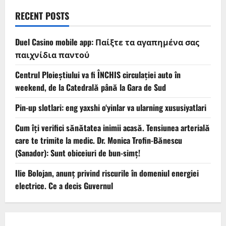
RECENT POSTS
Duel Casino mobile app: Παίξτε τα αγαπημένα σας
παιχνίδια παντού
Centrul Ploieștiului va fi ÎNCHIS circulației auto în
weekend, de la Catedrală până la Gara de Sud
Pin-up slotlari: eng yaxshi o‘yinlar va ularning xususiyatlari
Cum îți verifici sănătatea inimii acasă. Tensiunea arterială
care te trimite la medic. Dr. Monica Trofin-Bănescu
(Sanador): Sunt obiceiuri de bun-simț!
Ilie Bolojan, anunț privind riscurile în domeniul energiei
electrice. Ce a decis Guvernul