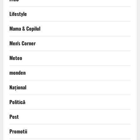
Lifestyle
Mama & Copilul
Men's Corner
Meteo
monden
Național
Politică
Post
Promotii