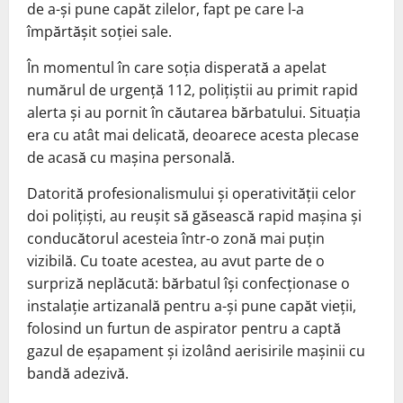
de a-și pune capăt zilelor, fapt pe care l-a
împărtășit soției sale.
În momentul în care soția disperată a apelat
numărul de urgență 112, polițiștii au primit rapid
alerta și au pornit în căutarea bărbatului. Situația
era cu atât mai delicată, deoarece acesta plecase
de acasă cu mașina personală.
Datorită profesionalismului și operativității celor
doi polițiști, au reușit să găsească rapid mașina și
conducătorul acesteia într-o zonă mai puțin
vizibilă. Cu toate acestea, au avut parte de o
surpriză neplăcută: bărbatul își confecționase o
instalație artizanală pentru a-și pune capăt vieții,
folosind un furtun de aspirator pentru a captă
gazul de eșapament și izolând aerisirile mașinii cu
bandă adezivă.