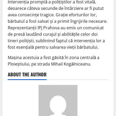
Intervenția promptă a polițiștilor a fost vitală,
deoarece câteva secunde de întârziere ar fi putut
avea consecințe tragice. Grație eforturilor lor,
bărbatul a fost salvat și a primit îngrijirile necesare.
Reprezentanții IPJ Prahova au emis un comunicat
de presă laudând curajul și abilitățile celor doi
tineri polițiști, subliniind faptul că intervenția lor a
fost esențială pentru salvarea vieții bărbatului.
Mașina acestuia a fost găsită în zona centrală a
Ploieștiului, pe strada Mihail Kogălniceanu.
ABOUT THE AUTHOR