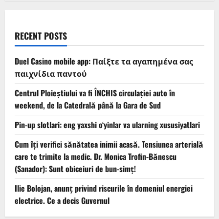
RECENT POSTS
Duel Casino mobile app: Παίξτε τα αγαπημένα σας
παιχνίδια παντού
Centrul Ploieștiului va fi ÎNCHIS circulației auto în
weekend, de la Catedrală până la Gara de Sud
Pin-up slotlari: eng yaxshi o‘yinlar va ularning xususiyatlari
Cum îți verifici sănătatea inimii acasă. Tensiunea arterială
care te trimite la medic. Dr. Monica Trofin-Bănescu
(Sanador): Sunt obiceiuri de bun-simț!
Ilie Bolojan, anunț privind riscurile în domeniul energiei
electrice. Ce a decis Guvernul