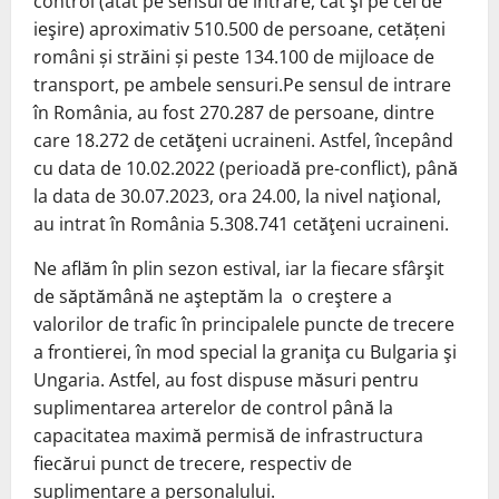
control (atât pe sensul de intrare, cât şi pe cel de
ieşire) aproximativ 510.500 de persoane, cetățeni
români și străini și peste 134.100 de mijloace de
transport, pe ambele sensuri.Pe sensul de intrare
în România, au fost 270.287 de persoane, dintre
care 18.272 de cetăţeni ucraineni. Astfel, începând
cu data de 10.02.2022 (perioadă pre-conflict), până
la data de 30.07.2023, ora 24.00, la nivel naţional,
au intrat în România 5.308.741 cetăţeni ucraineni.
Ne aflăm în plin sezon estival, iar la fiecare sfârşit
de săptămână ne aşteptăm la o creştere a
valorilor de trafic în principalele puncte de trecere
a frontierei, în mod special la graniţa cu Bulgaria şi
Ungaria. Astfel, au fost dispuse măsuri pentru
suplimentarea arterelor de control până la
capacitatea maximă permisă de infrastructura
fiecărui punct de trecere, respectiv de
suplimentare a personalului.