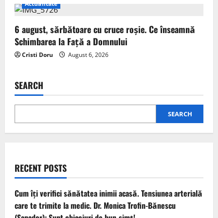
Actualitate
6 august, sărbătoare cu cruce roșie. Ce înseamnă
Schimbarea la Față a Domnului
Cristi Doru
August 6, 2026
SEARCH
SEARCH
RECENT POSTS
Cum îți verifici sănătatea inimii acasă. Tensiunea arterială
care te trimite la medic. Dr. Monica Trofin-Bănescu
(Sanador): Sunt obiceiuri de bun-simț!