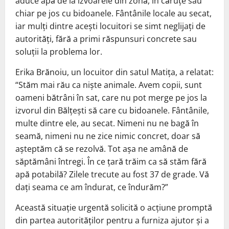
aduce apă de la izvoarele din zonă, în căruțe sau
chiar pe jos cu bidoanele. Fântânile locale au secat,
iar mulți dintre acești locuitori se simt neglijați de
autorități, fără a primi răspunsuri concrete sau
soluții la problema lor.
Erika Brănoiu, un locuitor din satul Matița, a relatat:
“Stăm mai rău ca niște animale. Avem copii, sunt
oameni bătrâni în sat, care nu pot merge pe jos la
izvorul din Bălțești să care cu bidoanele. Fântânile,
multe dintre ele, au secat. Nimeni nu ne bagă în
seamă, nimeni nu ne zice nimic concret, doar să
așteptăm că se rezolvă. Tot așa ne amână de
săptămâni întregi. În ce țară trăim ca să stăm fără
apă potabilă? Zilele trecute au fost 37 de grade. Vă
dați seama ce am îndurat, ce îndurăm?”
Această situație urgentă solicită o acțiune promptă
din partea autorităților pentru a furniza ajutor și a