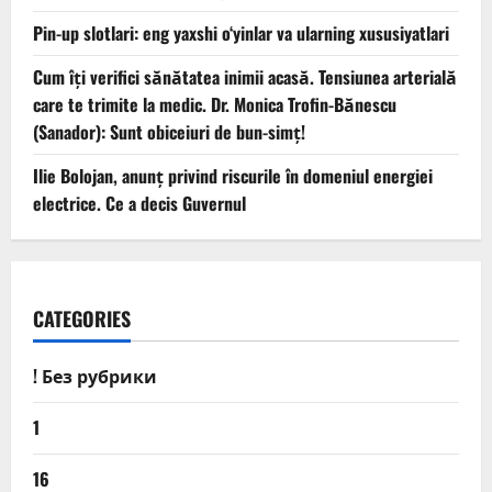
Pin-up slotlari: eng yaxshi o‘yinlar va ularning xususiyatlari
Cum îți verifici sănătatea inimii acasă. Tensiunea arterială
care te trimite la medic. Dr. Monica Trofin-Bănescu
(Sanador): Sunt obiceiuri de bun-simț!
Ilie Bolojan, anunț privind riscurile în domeniul energiei
electrice. Ce a decis Guvernul
CATEGORIES
! Без рубрики
1
16