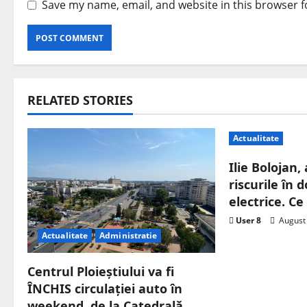
Save my name, email, and website in this browser f
RELATED STORIES
Actualitate
Ilie Bolojan,
riscurile în
electrice. C
User 8
August 
Actualitate
Administratie
Centrul Ploieștiului va fi
ÎNCHIS circulației auto în
weekend, de la Catedrală