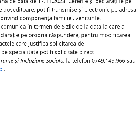
ână pe data de 17.11.2023. Cererile și declarațiile pe
 doveditoare, pot fi transmise și electronic pe adres
 privind componența familiei, veniturile,
se comunică
în termen de 5 zile de la data la care a
eclarație pe propria răspundere, pentru modificarea
actele care justifică solicitarea de
e specialitate pot fi solicitate direct
grame și Incluziune Socială,
la telefon 0749.149.966 sau
o
.