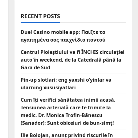
RECENT POSTS
Duel Casino mobile app: Παίξτε τα
αγαπημένα σας παιχνίδια παντού
Centrul Ploieștiului va fi ÎNCHIS circulației
auto în weekend, de la Catedrală până la
Gara de Sud
Pin-up slotlari: eng yaxshi o‘yinlar va
ularning xususiyatlari
Cum îți verifici sănătatea inimii acasă.
Tensiunea arterială care te trimite la
medic. Dr. Monica Trofin-Bănescu
(Sanador): Sunt obiceiuri de bun-simț!
Ilie Bolojan, anunț privind riscurile în