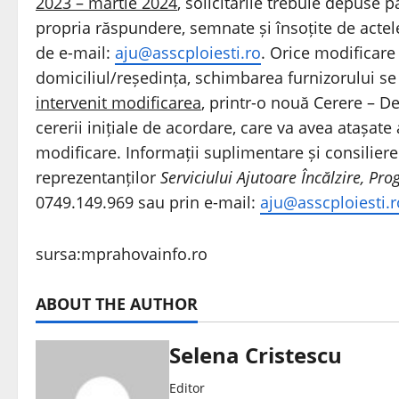
2023 – martie 2024
, solicitările trebuie depuse p
propria răspundere, semnate și însoțite de actele
de e-mail:
aju@asscploiesti.ro
. Orice modificare
domiciliul/reședința, schimbarea furnizorului 
intervenit modificarea
, printr-o nouă Cerere – D
cererii inițiale de acordare, care va avea atașate 
modificare. Informații suplimentare și consiliere d
reprezentanților
Serviciului Ajutoare Încălzire, Pro
0749.149.969 sau prin e-mail:
aju@asscploiesti.r
sursa:mprahovainfo.ro
ABOUT THE AUTHOR
Selena Cristescu
Editor