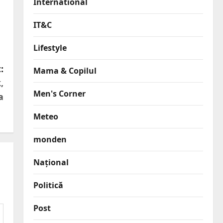
International
IT&C
Lifestyle
:
Mama & Copilul
,
Men's Corner
a
Meteo
monden
Național
Politică
Post