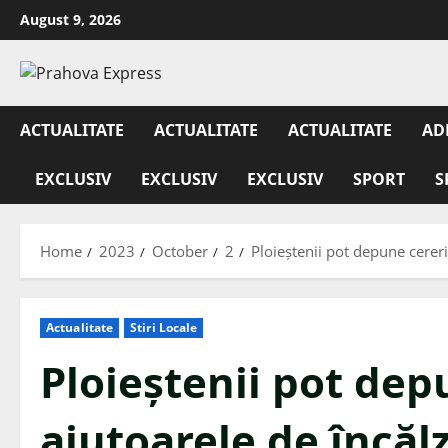
August 9, 2026
ACTUALITATE
ACTUALITATE
ACTUALITATE
AD
EXCLUSIV
EXCLUSIV
EXCLUSIV
SPORT
S
Home
2023
October
2
Ploieștenii pot depune cerer
Actualitate
Stiri Locale
Ploieștenii pot dep
ajutoarele de încăl