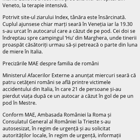
Veneto, la terapie intensivă.
Potrivit site-ul ziarului Index, tânăra este însărcinată.
Cuplul ajunsese chiar marți seară în Veneția iar la 19.30
s-au urcat în autocarul care a căzut de pe pod. Cei doi se
îndreptau spre campingul ‘Hu’ din Marghera, unde tinerii
proaspăt căsătoriți urmau să-și petreacă o parte din luna
de miere în Italia.
Precizările MAE despre familia de români
Ministerul Afacerilor Externe a anunțat miercuri seară că
patru cetăţeni români se află printre victimele
accidentului din Italia, în care 21 de persoane și-au
pierdut viața după ce un autocar a căzut în gol de pe un
pod în Mestre.
Conform MAE, Ambasada României la Roma și
Consulatul General al României la Trieste s-au
autosesizat, în regim de urgență și au solicitat
autorităților locale, în regim de urgență, informații