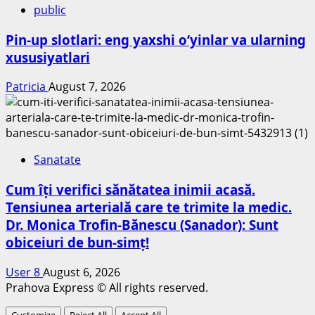
public
Pin-up slotlari: eng yaxshi o‘yinlar va ularning
xususiyatlari
Patricia
August 7, 2026
Sanatate
Cum îți verifici sănătatea inimii acasă.
Tensiunea arterială care te trimite la medic.
Dr. Monica Trofin-Bănescu (Sanador): Sunt
obiceiuri de bun-simț!
User 8
August 6, 2026
Prahova Express © All rights reserved.
Customize
Reject All
Accept All