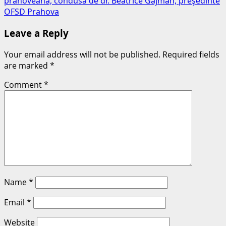
prahoveană, condusă de dr. Beatrice Gajman, preşedinte
OFSD Prahova
Leave a Reply
Your email address will not be published.
Required fields
are marked
*
Comment
*
Name
*
Email
*
Website