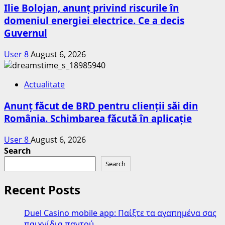
Ilie Bolojan, anunț privind riscurile în
domeniul energiei electrice. Ce a decis
Guvernul
User 8
August 6, 2026
Actualitate
Anunț făcut de BRD pentru clienții săi din
România. Schimbarea făcută în aplicație
User 8
August 6, 2026
Search
Search
Recent Posts
Duel Casino mobile app: Παίξτε τα αγαπημένα σας
παιχνίδια παντού