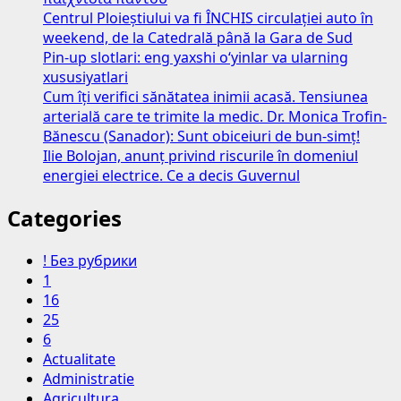
Centrul Ploieștiului va fi ÎNCHIS circulației auto în
weekend, de la Catedrală până la Gara de Sud
Pin-up slotlari: eng yaxshi o‘yinlar va ularning
xususiyatlari
Cum îți verifici sănătatea inimii acasă. Tensiunea
arterială care te trimite la medic. Dr. Monica Trofin-
Bănescu (Sanador): Sunt obiceiuri de bun-simț!
Ilie Bolojan, anunț privind riscurile în domeniul
energiei electrice. Ce a decis Guvernul
Categories
! Без рубрики
1
16
25
6
Actualitate
Administratie
Agricultura