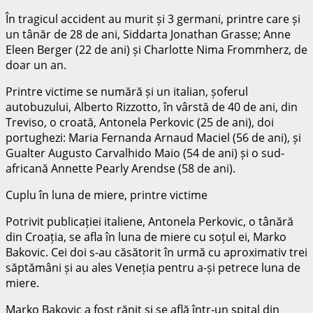
În tragicul accident au murit și 3 germani, printre care și
un tânăr de 28 de ani, Siddarta Jonathan Grasse; Anne
Eleen Berger (22 de ani) și Charlotte Nima Frommherz, de
doar un an.
Printre victime se numără și un italian, șoferul
autobuzului, Alberto Rizzotto, în vârstă de 40 de ani, din
Treviso, o croată, Antonela Perkovic (25 de ani), doi
portughezi: Maria Fernanda Arnaud Maciel (56 de ani), și
Gualter Augusto Carvalhido Maio (54 de ani) și o sud-
africană Annette Pearly Arendse (58 de ani).
Cuplu în luna de miere, printre victime
Potrivit publicației italiene, Antonela Perkovic, o tânără
din Croația, se afla în luna de miere cu soțul ei, Marko
Bakovic. Cei doi s-au căsătorit în urmă cu aproximativ trei
săptămâni și au ales Veneția pentru a-și petrece luna de
miere.
Marko Bakovic a fost rănit și se află într-un spital din