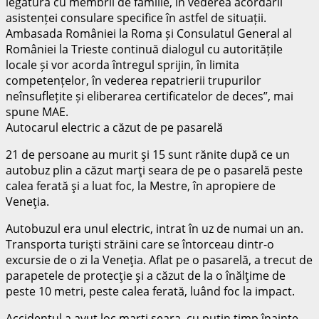
legătură cu membrii de familie, în vederea acordării
asistenței consulare specifice în astfel de situații.
Ambasada României la Roma și Consulatul General al
României la Trieste continuă dialogul cu autoritățile
locale și vor acorda întregul sprijin, în limita
competențelor, în vederea repatrierii trupurilor
neînsuflețite și eliberarea certificatelor de deces”, mai
spune MAE.
Autocarul electric a căzut de pe pasarelă
21 de persoane au murit şi 15 sunt rănite după ce un
autobuz plin a căzut marţi seara de pe o pasarelă peste
calea ferată şi a luat foc, la Mestre, în apropiere de
Veneţia.
Autobuzul era unul electric, intrat în uz de numai un an.
Transporta turişti străini care se întorceau dintr-o
excursie de o zi la Veneţia. Aflat pe o pasarelă, a trecut de
parapetele de protecţie şi a căzut de la o înălţime de
peste 10 metri, peste calea ferată, luând foc la impact.
Accidentul a avut loc marţi seara, cu puţin timp înainte