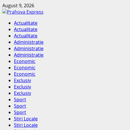
Skip
August 9, 2026
to
content
Primary
Actualitate
Menu
Actualitate
Actualitate
Administratie
Administratie
Administratie
Economic
Economic
Economic
Exclusiv
Exclusiv
Exclusiv
Sport
Sport
Sport
Stiri Locale
Stiri Locale