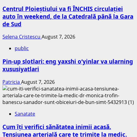
Centrul Ploieștiului va fi ÎNCHIS circulației
auto în weekend, de la Catedrală până la Gara
de Sud
Selena Cristescu
August 7, 2026
public
Pin-up slotlari: eng yaxshi o‘yinlar va ularning
xususiyatlari
Patricia
August 7, 2026
Sanatate
Cum îți verifici sănătatea inimii acasă.
Tensiunea arterială care te trimite la medic.