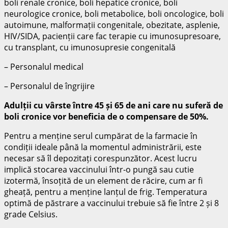
boli renale cronice, boli hepatice cronice, boli
neurologice cronice, boli metabolice, boli oncologice, boli
autoimune, malformații congenitale, obezitate, asplenie,
HIV/SIDA, pacienții care fac terapie cu imunosupresoare,
cu transplant, cu imunosupresie congenitală
– Personalul medical
– Personalul de îngrijire
Adulții cu vârste între 45 și 65 de ani care nu suferă de
boli cronice vor beneficia de o compensare de 50%.
Pentru a menține serul cumpărat de la farmacie în
condiții ideale până la momentul administrării, este
necesar să îl depozitați corespunzător. Acest lucru
implică stocarea vaccinului într-o pungă sau cutie
izotermă, însoțită de un element de răcire, cum ar fi
gheață, pentru a menține lanțul de frig. Temperatura
optimă de păstrare a vaccinului trebuie să fie între 2 și 8
grade Celsius.