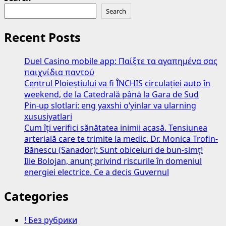
Search
Recent Posts
Duel Casino mobile app: Παίξτε τα αγαπημένα σας
παιχνίδια παντού
Centrul Ploieștiului va fi ÎNCHIS circulației auto în
weekend, de la Catedrală până la Gara de Sud
Pin-up slotlari: eng yaxshi o‘yinlar va ularning
xususiyatlari
Cum îți verifici sănătatea inimii acasă. Tensiunea
arterială care te trimite la medic. Dr. Monica Trofin-
Bănescu (Sanador): Sunt obiceiuri de bun-simț!
Ilie Bolojan, anunț privind riscurile în domeniul
energiei electrice. Ce a decis Guvernul
Categories
! Без рубрики