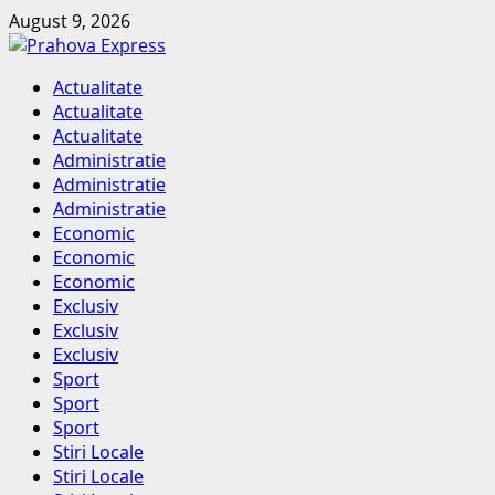
Skip
August 9, 2026
to
content
Primary
Actualitate
Menu
Actualitate
Actualitate
Administratie
Administratie
Administratie
Economic
Economic
Economic
Exclusiv
Exclusiv
Exclusiv
Sport
Sport
Sport
Stiri Locale
Stiri Locale