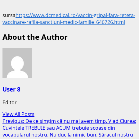
sursa
https://www.dcmedical.ro/vaccin-gripal-fara-reteta-
vaccinare-rafila-sanctiuni-medic-familie_646726.html
About the Author
User 8
Editor
View All Posts
Post
Previous:
De ce simțim că nu mai avem timp. Vlad Ciurea:
Cuvintele TREBUIE sau ACUM trebuie scoase din
navigation
vocabularul nostru. Nu duc la nimic bun. Săracul nostru