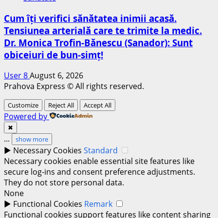
Cum îți verifici sănătatea inimii acasă.
Tensiunea arterială care te trimite la medic.
Dr. Monica Trofin-Bănescu (Sanador): Sunt
obiceiuri de bun-simț!
User 8
August 6, 2026
Prahova Express © All rights reserved.
Customize
Reject All
Accept All
Powered by
✖
...
show more
►
Necessary Cookies
Standard
Necessary cookies enable essential site features like
secure log-ins and consent preference adjustments.
They do not store personal data.
None
►
Functional Cookies
Remark
Functional cookies support features like content sharing