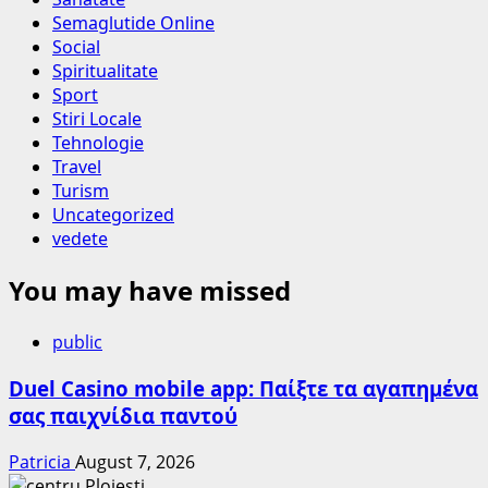
Semaglutide Online
Social
Spiritualitate
Sport
Stiri Locale
Tehnologie
Travel
Turism
Uncategorized
vedete
You may have missed
public
Duel Casino mobile app: Παίξτε τα αγαπημένα
σας παιχνίδια παντού
Patricia
August 7, 2026