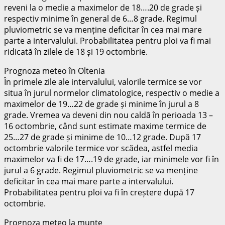
reveni la o medie a maximelor de 18….20 de grade și
respectiv minime în general de 6…8 grade. Regimul
pluviometric se va menține deficitar în cea mai mare
parte a intervalului. Probabilitatea pentru ploi va fi mai
ridicată în zilele de 18 și 19 octombrie.
Prognoza meteo în Oltenia
În primele zile ale intervalului, valorile termice se vor
situa în jurul normelor climatologice, respectiv o medie a
maximelor de 19…22 de grade și minime în jurul a 8
grade. Vremea va deveni din nou caldă în perioada 13 –
16 octombrie, când sunt estimate maxime termice de
25…27 de grade și minime de 10…12 grade. După 17
octombrie valorile termice vor scădea, astfel media
maximelor va fi de 17….19 de grade, iar minimele vor fi în
jurul a 6 grade. Regimul pluviometric se va menține
deficitar în cea mai mare parte a intervalului.
Probabilitatea pentru ploi va fi în creștere după 17
octombrie.
Prognoza meteo la munte