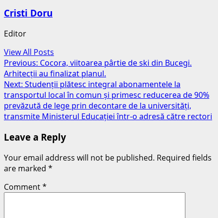
Cristi Doru
Editor
View All Posts
Post
Previous:
Cocora, viitoarea pârtie de ski din Bucegi.
Arhitecții au finalizat planul.
navigation
Next:
Studenții plătesc integral abonamentele la
transportul local în comun și primesc reducerea de 90%
prevăzută de lege prin decontare de la universități,
transmite Ministerul Educației într-o adresă către rectori
Leave a Reply
Your email address will not be published.
Required fields
are marked
*
Comment
*