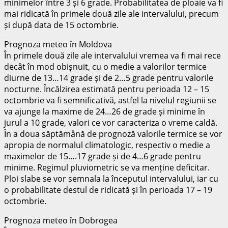
minimelor între 3 și 6 grade. Probabilitatea de ploaie va fi
mai ridicată în primele două zile ale intervalului, precum
și după data de 15 octombrie.
Prognoza meteo în Moldova
În primele două zile ale intervalului vremea va fi mai rece
decât în mod obișnuit, cu o medie a valorilor termice
diurne de 13…14 grade și de 2…5 grade pentru valorile
nocturne. Încălzirea estimată pentru perioada 12 – 15
octombrie va fi semnificativă, astfel la nivelul regiunii se
va ajunge la maxime de 24…26 de grade și minime în
jurul a 10 grade, valori ce vor caracteriza o vreme caldă.
În a doua săptămână de prognoză valorile termice se vor
apropia de normalul climatologic, respectiv o medie a
maximelor de 15….17 grade și de 4…6 grade pentru
minime. Regimul pluviometric se va menține deficitar.
Ploi slabe se vor semnala la începutul intervalului, iar cu
o probabilitate destul de ridicată și în perioada 17 – 19
octombrie.
Prognoza meteo în Dobrogea