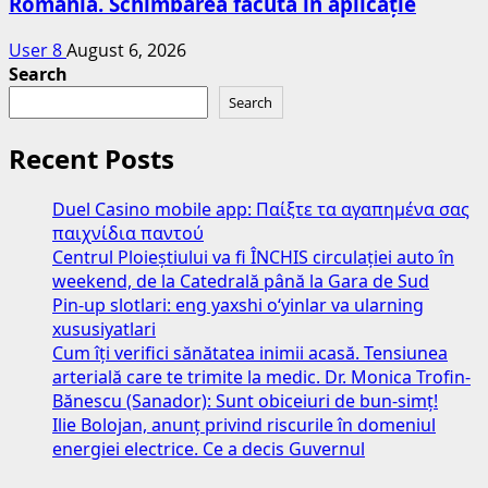
România. Schimbarea făcută în aplicație
User 8
August 6, 2026
Search
Search
Recent Posts
Duel Casino mobile app: Παίξτε τα αγαπημένα σας
παιχνίδια παντού
Centrul Ploieștiului va fi ÎNCHIS circulației auto în
weekend, de la Catedrală până la Gara de Sud
Pin-up slotlari: eng yaxshi o‘yinlar va ularning
xususiyatlari
Cum îți verifici sănătatea inimii acasă. Tensiunea
arterială care te trimite la medic. Dr. Monica Trofin-
Bănescu (Sanador): Sunt obiceiuri de bun-simț!
Ilie Bolojan, anunț privind riscurile în domeniul
energiei electrice. Ce a decis Guvernul