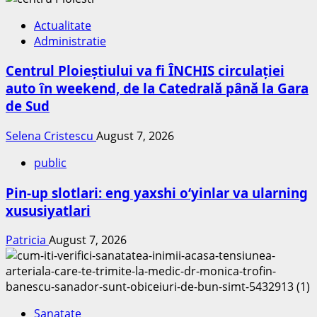
Actualitate
Administratie
Centrul Ploieștiului va fi ÎNCHIS circulației
auto în weekend, de la Catedrală până la Gara
de Sud
Selena Cristescu
August 7, 2026
public
Pin-up slotlari: eng yaxshi o‘yinlar va ularning
xususiyatlari
Patricia
August 7, 2026
Sanatate