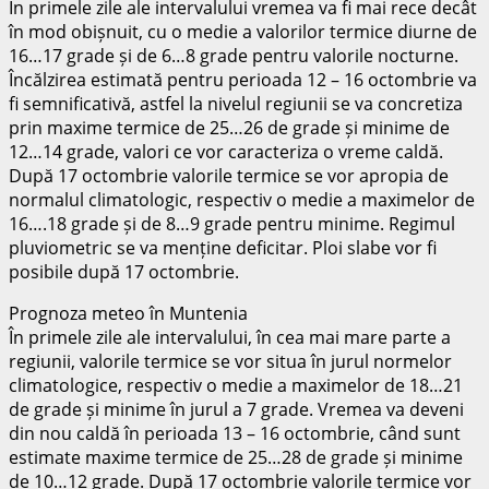
În primele zile ale intervalului vremea va fi mai rece decât
în mod obișnuit, cu o medie a valorilor termice diurne de
16…17 grade și de 6…8 grade pentru valorile nocturne.
Încălzirea estimată pentru perioada 12 – 16 octombrie va
fi semnificativă, astfel la nivelul regiunii se va concretiza
prin maxime termice de 25…26 de grade și minime de
12…14 grade, valori ce vor caracteriza o vreme caldă.
După 17 octombrie valorile termice se vor apropia de
normalul climatologic, respectiv o medie a maximelor de
16….18 grade și de 8…9 grade pentru minime. Regimul
pluviometric se va menține deficitar. Ploi slabe vor fi
posibile după 17 octombrie.
Prognoza meteo în Muntenia
În primele zile ale intervalului, în cea mai mare parte a
regiunii, valorile termice se vor situa în jurul normelor
climatologice, respectiv o medie a maximelor de 18…21
de grade și minime în jurul a 7 grade. Vremea va deveni
din nou caldă în perioada 13 – 16 octombrie, când sunt
estimate maxime termice de 25…28 de grade și minime
de 10…12 grade. După 17 octombrie valorile termice vor