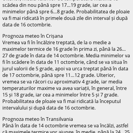
scădea din nou până spre 17…19 grade, iar cea a
minimelor până spre 6…8 grade. Probabilitatea de ploaie
va fi mai ridicată în primele două zile din interval și după
data de 16 octombrie.
Prognoza meteo în Crișana
Vremea va fi în încălzire treptată, de la o medie a
maximelor termice de 16 grade în prima zi, până la 26…
27 de grade în data de 14 octombrie. Media minimelor va
fi în scădere în data de 11 octombrie, când se va situa în
jurul valorii de 5 grade, apoi va urca treptat până în data
de 17 octombrie, până spre 11…12 grade. Ulterior,
vremea se va răcori cu aproximativ 4 grade, iar media
temperaturilor maxime va avea variații, în general, între
15 și 18 grade, iar cea a minimelor între 5 și 7 grade.
Probabilitatea de ploaie va fi mai ridicată la începutul
intervalului și după data de 16 octombrie.
Prognoza meteo în Transilvania
Până în data de 14 octombrie vremea se va încălzi, astfel
că maximele termice vor ajunge, în medie, până la 24…25