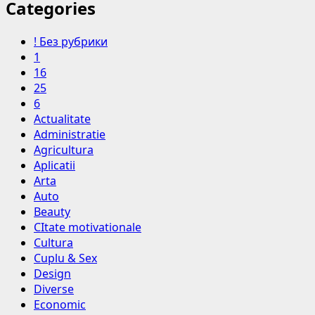
Categories
! Без рубрики
1
16
25
6
Actualitate
Administratie
Agricultura
Aplicatii
Arta
Auto
Beauty
CItate motivationale
Cultura
Cuplu & Sex
Design
Diverse
Economic