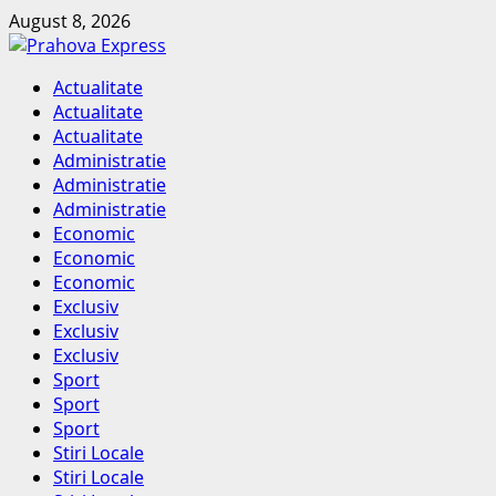
Skip
August 8, 2026
to
content
Primary
Actualitate
Menu
Actualitate
Actualitate
Administratie
Administratie
Administratie
Economic
Economic
Economic
Exclusiv
Exclusiv
Exclusiv
Sport
Sport
Sport
Stiri Locale
Stiri Locale