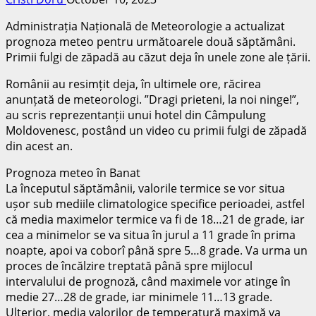
Administrația Națională de Meteorologie a actualizat
prognoza meteo pentru următoarele două săptămâni.
Primii fulgi de zăpadă au căzut deja în unele zone ale țării.
Românii au resimțit deja, în ultimele ore, răcirea
anunțată de meteorologi. ”Dragi prieteni, la noi ninge!”,
au scris reprezentanții unui hotel din Câmpulung
Moldovenesc, postând un video cu primii fulgi de zăpadă
din acest an.
Prognoza meteo în Banat
La începutul săptămânii, valorile termice se vor situa
ușor sub mediile climatologice specifice perioadei, astfel
că media maximelor termice va fi de 18…21 de grade, iar
cea a minimelor se va situa în jurul a 11 grade în prima
noapte, apoi va coborî până spre 5…8 grade. Va urma un
proces de încălzire treptată până spre mijlocul
intervalului de prognoză, când maximele vor atinge în
medie 27…28 de grade, iar minimele 11…13 grade.
Ulterior, media valorilor de temperatură maximă va