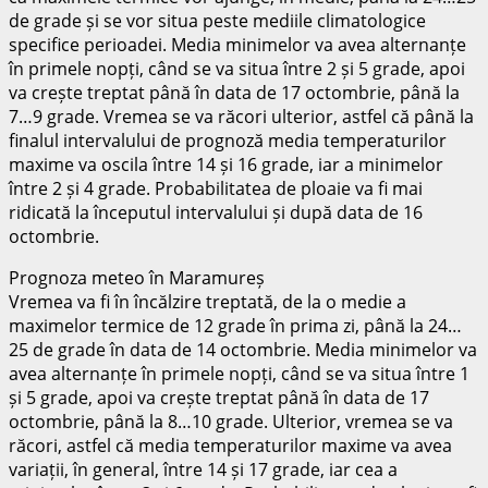
de grade și se vor situa peste mediile climatologice
specifice perioadei. Media minimelor va avea alternanțe
în primele nopți, când se va situa între 2 și 5 grade, apoi
va crește treptat până în data de 17 octombrie, până la
7…9 grade. Vremea se va răcori ulterior, astfel că până la
finalul intervalului de prognoză media temperaturilor
maxime va oscila între 14 și 16 grade, iar a minimelor
între 2 și 4 grade. Probabilitatea de ploaie va fi mai
ridicată la începutul intervalului și după data de 16
octombrie.
Prognoza meteo în Maramureș
Vremea va fi în încălzire treptată, de la o medie a
maximelor termice de 12 grade în prima zi, până la 24…
25 de grade în data de 14 octombrie. Media minimelor va
avea alternanțe în primele nopți, când se va situa între 1
și 5 grade, apoi va crește treptat până în data de 17
octombrie, până la 8…10 grade. Ulterior, vremea se va
răcori, astfel că media temperaturilor maxime va avea
variații, în general, între 14 și 17 grade, iar cea a