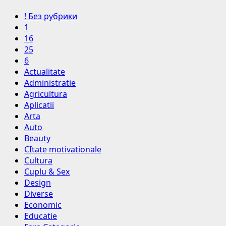
! Без рубрики
1
16
25
6
Actualitate
Administratie
Agricultura
Aplicatii
Arta
Auto
Beauty
CItate motivationale
Cultura
Cuplu & Sex
Design
Diverse
Economic
Educatie