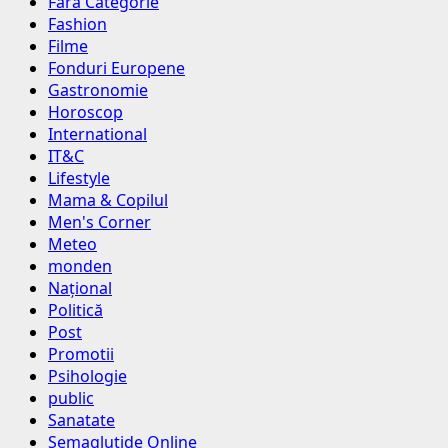
Fara Categorie
Fashion
Filme
Fonduri Europene
Gastronomie
Horoscop
International
IT&C
Lifestyle
Mama & Copilul
Men's Corner
Meteo
monden
Național
Politică
Post
Promotii
Psihologie
public
Sanatate
Semaglutide Online