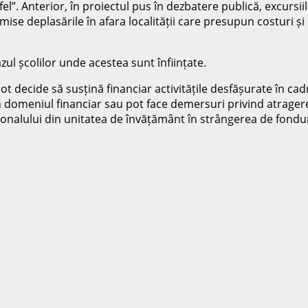
 Anterior, în proiectul pus în dezbatere publică, excursiile î
permise deplasările în afara localității care presupun costuri
cazul școlilor unde acestea sunt înființate.
i pot decide să susțină financiar activitățile desfășurate în ca
n domeniul financiar sau pot face demersuri privind atragere
sonalului din unitatea de învățământ în strângerea de fondur