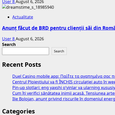
User 8
August 6, 2026
Actualitate
Anunț făcut de BRD pentru clienții săi din Româ
User 8
August 6, 2026
Search
Search
Recent Posts
Duel Casino mobile app: Παίξτε τα αγαπημένα σας 
Centrul Ploieștiului va fi ÎNCHIS circulației auto în 
Pin-up slotlari: eng yaxshi o‘yinlar va ularning xususiy
Cum îți verifici sănătatea inimii acasă. Tensiunea art
Ilie Bolojan, anunț privind riscurile în domeniul energ
Categories