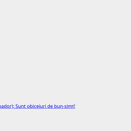
anador): Sunt obiceiuri de bun-simț!