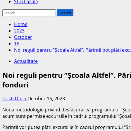
Stiri Locale
Search
for:
Home
2023
October
16
Noi reguli pentru ”Școala Altfel”. Părinții pot plăti exc
Actualitate
Noi reguli pentru ”Școala Altfel”. Părin
fonduri
Cristi Doru
October 16, 2023
Noua metodologie privind desfășurarea programului “Școala 
acum sunt permise excursiile în cadrul programului ”Școala A
Părinții vor putea plăti excursiile în cadrul programului “Șc