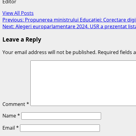
Editor
View All Posts
Post
Previous:
Propunerea ministrului Educației: Corectare digita
Next:
Alegeri europarlamentare 2024. USR a prezentat lista 
navigation
Leave a Reply
Your email address will not be published.
Required fields
Comment
*
Name
*
Email
*