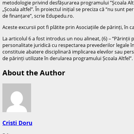
metodologie privind desfășurarea programului ”Școala Altfel”.
„Școala altfel”. În proiectul inițial se preciza că “nu sunt 
de finanțare”, scrie Edupedu.ro.
Aceste excursii pot fi plătite prin Asociațiile de părinți, în 
La articolul 6 a fost introdus un nou alineat, (6) – “Părinți
personalitate juridică cu respectarea prevederilor legale î
constituie abatere disciplinară implicarea elevilor sau per
de părinți utilizate în derularea programului Școala Altfel”.
About the Author
Cristi Doru