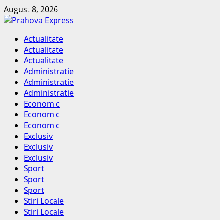
Skip
August 8, 2026
to
content
Primary
Actualitate
Menu
Actualitate
Actualitate
Administratie
Administratie
Administratie
Economic
Economic
Economic
Exclusiv
Exclusiv
Exclusiv
Sport
Sport
Sport
Stiri Locale
Stiri Locale