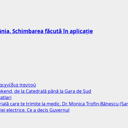
nia. Schimbarea făcută în aplicație
παιχνίδια παντού
weekend, de la Catedrală până la Gara de Sud
atlari
erială care te trimite la medic. Dr. Monica Trofin-Bănescu (S
iei electrice. Ce a decis Guvernul