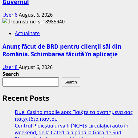
Guvernul
User 8
August 6, 2026
Actualitate
Anunț făcut de BRD pentru clienții săi din
România. Schimbarea făcută în aplicație
User 8
August 6, 2026
Search
Search
Recent Posts
Duel Casino mobile app: Παίξτε τα αγαπημένα σας
παιχνίδια παντού
Centrul Ploieștiului va fi ÎNCHIS circulației auto în
weekend, de la Catedrală până la Gara de Sud