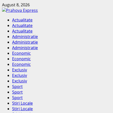
Skip
August 8, 2026
to
content
Primary
Actualitate
Menu
Actualitate
Actualitate
Administratie
Administratie
Administratie
Economic
Economic
Economic
Exclusiv
Exclusiv
Exclusiv
Sport
Sport
Sport
Stiri Locale
Stiri Locale