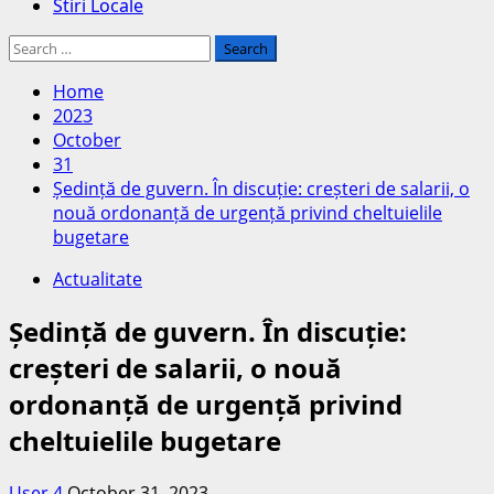
Stiri Locale
Search
for:
Home
2023
October
31
Ședință de guvern. În discuție: creșteri de salarii, o
nouă ordonanță de urgență privind cheltuielile
bugetare
Actualitate
Ședință de guvern. În discuție:
creșteri de salarii, o nouă
ordonanță de urgență privind
cheltuielile bugetare
User 4
October 31, 2023