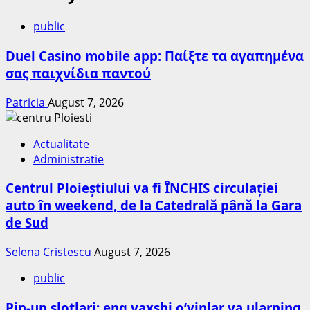
public
Duel Casino mobile app: Παίξτε τα αγαπημένα
σας παιχνίδια παντού
Patricia
August 7, 2026
Actualitate
Administratie
Centrul Ploieștiului va fi ÎNCHIS circulației
auto în weekend, de la Catedrală până la Gara
de Sud
Selena Cristescu
August 7, 2026
public
Pin-up slotlari: eng yaxshi o‘yinlar va ularning