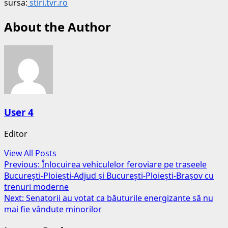
sursa:
stiri.tvr.ro
About the Author
User 4
Editor
View All Posts
Post
Previous:
Înlocuirea vehiculelor feroviare pe traseele
București-Ploiești-Adjud și București-Ploiești-Brașov cu
navigation
trenuri moderne
Next:
Senatorii au votat ca băuturile energizante să nu
mai fie vândute minorilor