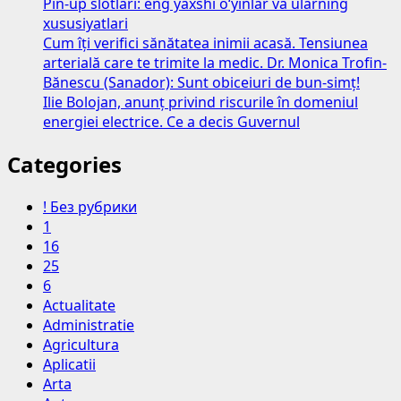
Pin-up slotlari: eng yaxshi o‘yinlar va ularning
xususiyatlari
Cum îți verifici sănătatea inimii acasă. Tensiunea
arterială care te trimite la medic. Dr. Monica Trofin-
Bănescu (Sanador): Sunt obiceiuri de bun-simț!
Ilie Bolojan, anunț privind riscurile în domeniul
energiei electrice. Ce a decis Guvernul
Categories
! Без рубрики
1
16
25
6
Actualitate
Administratie
Agricultura
Aplicatii
Arta