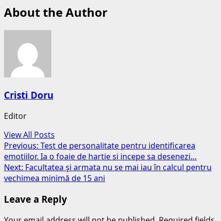
About the Author
Cristi Doru
Editor
View All Posts
Post
Previous:
Test de personalitate pentru identificarea
emotiilor. Ia o foaie de hartie si incepe sa desenezi…
navigation
Next:
Facultatea şi armata nu se mai iau în calcul pentru
vechimea minimă de 15 ani
Leave a Reply
Your email address will not be published.
Required fields