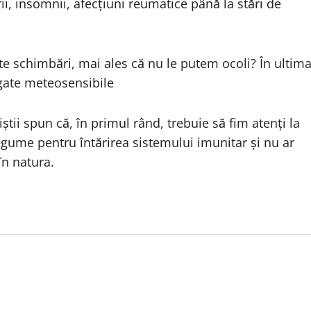
ii, insomnii, afecțiuni reumatice până la stări de
e schimbări, mai ales că nu le putem ocoli? În ultim
gate meteosensibile
tii spun că, în primul rând, trebuie să fim atenți la
gume pentru întărirea sistemului imunitar și nu ar
în natura.