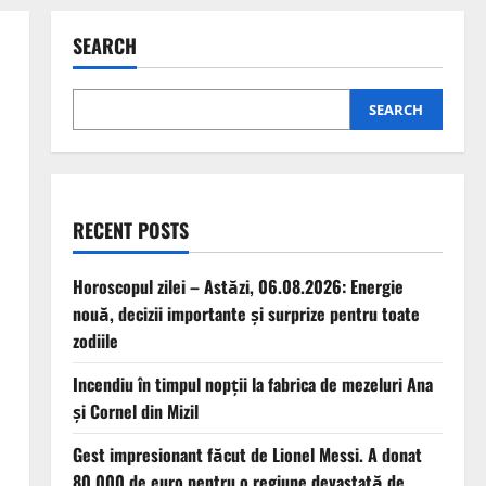
SEARCH
SEARCH
RECENT POSTS
Horoscopul zilei – Astăzi, 06.08.2026: Energie
nouă, decizii importante și surprize pentru toate
zodiile
Incendiu în timpul nopții la fabrica de mezeluri Ana
și Cornel din Mizil
Gest impresionant făcut de Lionel Messi. A donat
80.000 de euro pentru o regiune devastată de