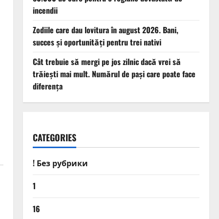
incendii
Zodiile care dau lovitura în august 2026. Bani,
succes și oportunități pentru trei nativi
a
Cât trebuie să mergi pe jos zilnic dacă vrei să
trăiești mai mult. Numărul de pași care poate face
diferența
CATEGORIES
! Без рубрики
1
16