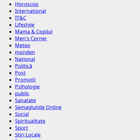
Horoscop
International
IT&C
Lifestyle
Mama & Copilul
Men's Corner
Meteo
monden
Național
Politică
Post
Promotii
Psihologie
public
Sanatate
Semaglutide Online
Social
Spiritualitate
Sport
Stiri Locale