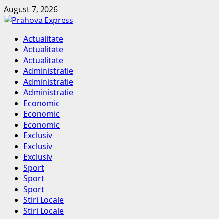
Skip
August 7, 2026
to
content
Primary
Actualitate
Menu
Actualitate
Actualitate
Administratie
Administratie
Administratie
Economic
Economic
Economic
Exclusiv
Exclusiv
Exclusiv
Sport
Sport
Sport
Stiri Locale
Stiri Locale