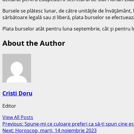
Bursele se plătesc lunar, de către unităţile de învăţământ,
sărbătoare legală sau zi liberă, plata burselor se efectueaz
Plata burselor atât pentru luna septembrie, cât şi pentru 
About the Author
Cristi Doru
Editor
View All Posts
Post
Previous:
Spune-mi ce culoare preferi ca să-ți spun cine eșt
Next:
Horoscop, marți, 14 noiembrie 2023