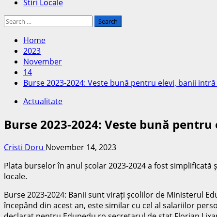
Stiri Locale
Search
for:
Home
2023
November
14
Burse 2023-2024: Veste bună pentru elevi, banii intr
Actualitate
Burse 2023-2024: Veste bună pentru e
Cristi Doru
November 14, 2023
Plata burselor în anul școlar 2023-2024 a fost simplificată și
locale.
Burse 2023-2024: Banii sunt virați școlilor de Ministerul Educ
începând din acest an, este similar cu cel al salariilor per
declarat pentru Edupedu.ro secretarul de stat Florian Lix