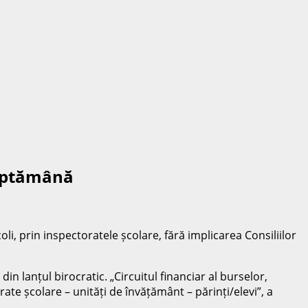
săptămână
coli, prin inspectoratele școlare, fără implicarea Consiliilor
din lanțul birocratic. „Circuitul financiar al burselor,
ate școlare – unități de învățământ – părinți/elevi”, a