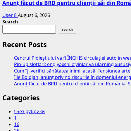
Anunț făcut de BRD pentru clienții săi din Româ
User 8
August 6, 2026
Search
Search
Recent Posts
Centrul Ploieștiului va fi ÎNCHIS circulației auto în 
Pin-up slotlari: eng yaxshi o‘yinlar va ularning xususiy
Cum îți verifici sănătatea inimii acasă. Tensiunea art
Ilie Bolojan, anunț privind riscurile în domeniul energ
Anunț făcut de BRD pentru clienții săi din România. S
Categories
! Без рубрики
1
16
25