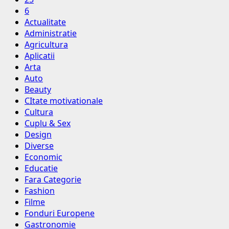
6
Actualitate
Administratie
Agricultura
Aplicatii
Arta
Auto
Beauty
CItate motivationale
Cultura
Cuplu & Sex
Design
Diverse
Economic
Educatie
Fara Categorie
Fashion
Filme
Fonduri Europene
Gastronomie