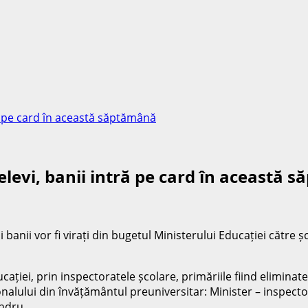
ă pe card în această săptămână
levi, banii intră pe card în această 
 banii vor fi virați din bugetul Ministerului Educației către ș
ației, prin inspectoratele școlare, primăriile fiind eliminate 
sonalului din învățământul preuniversitar: Minister – inspector
andru.