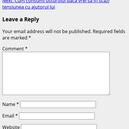
Next:
Cum consumi usturoiul dacă vrei să îți scazi
tensiunea cu ajutorul lui
Leave a Reply
Your email address will not be published.
Required fields
are marked
*
Comment
*
Name
*
Email
*
Website