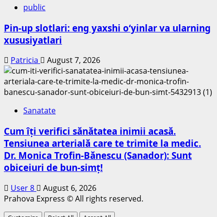
public
Pin-up slotlari: eng yaxshi o‘yinlar va ularning
xususiyatlari
Patricia
August 7, 2026
Sanatate
Cum îți verifici sănătatea inimii acasă.
Tensiunea arterială care te trimite la medic.
Dr. Monica Trofin-Bănescu (Sanador): Sunt
obiceiuri de bun-simț!
User 8
August 6, 2026
Prahova Express © All rights reserved.