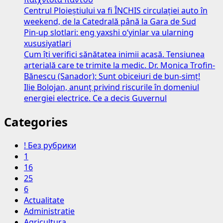
Centrul Ploieștiului va fi ÎNCHIS circulației auto în
weekend, de la Catedrală până la Gara de Sud
Pin-up slotlari: eng yaxshi o‘yinlar va ularning
xususiyatlari
Cum îți verifici sănătatea inimii acasă. Tensiunea
arterială care te trimite la medic. Dr. Monica Trofin-
Bănescu (Sanador): Sunt obiceiuri de bun-simț!
Ilie Bolojan, anunț privind riscurile în domeniul
energiei electrice. Ce a decis Guvernul
Categories
! Без рубрики
1
16
25
6
Actualitate
Administratie
Agricultura