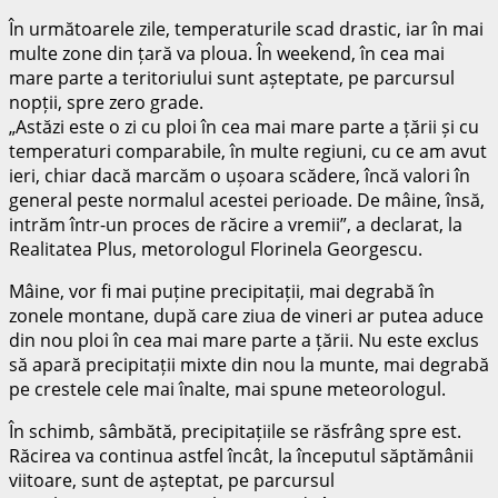
În următoarele zile, temperaturile scad drastic, iar în mai
multe zone din țară va ploua. În weekend, în cea mai
mare parte a teritoriului sunt așteptate, pe parcursul
nopții, spre zero grade.
„Astăzi este o zi cu ploi în cea mai mare parte a țării și cu
temperaturi comparabile, în multe regiuni, cu ce am avut
ieri, chiar dacă marcăm o ușoara scădere, încă valori în
general peste normalul acestei perioade. De mâine, însă,
intrăm într-un proces de răcire a vremii”, a declarat, la
Realitatea Plus, metorologul Florinela Georgescu.
Mâine, vor fi mai puține precipitații, mai degrabă în
zonele montane, după care ziua de vineri ar putea aduce
din nou ploi în cea mai mare parte a țării. Nu este exclus
să apară precipitații mixte din nou la munte, mai degrabă
pe crestele cele mai înalte, mai spune meteorologul.
În schimb, sâmbătă, precipitațiile se răsfrâng spre est.
Răcirea va continua astfel încât, la începutul săptămânii
viitoare, sunt de așteptat, pe parcursul