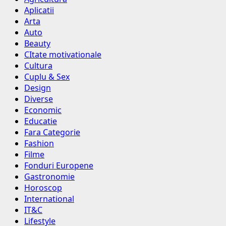
Aplicatii
Arta
Auto
Beauty
CItate motivationale
Cultura
Cuplu & Sex
Design
Diverse
Economic
Educatie
Fara Categorie
Fashion
Filme
Fonduri Europene
Gastronomie
Horoscop
International
IT&C
Lifestyle