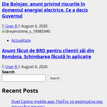
Ilie Bolojan, anunț privind riscurile în
domeniul energiei electrice. Ce a decis
Guvernul
User 8
August 6, 2026
Actualitate
Anunț făcut de BRD pentru clienții săi din
România. Schimbarea făcută în aplicație
User 8
August 6, 2026
Search
Search
Recent Posts
Duel Casino mobile app: Παίξτε τα αγαπημένα σας
παιχνίδια παντού