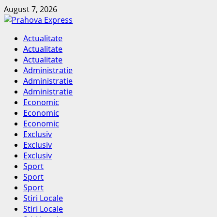
Skip
August 7, 2026
to
content
Primary
Actualitate
Menu
Actualitate
Actualitate
Administratie
Administratie
Administratie
Economic
Economic
Economic
Exclusiv
Exclusiv
Exclusiv
Sport
Sport
Sport
Stiri Locale
Stiri Locale