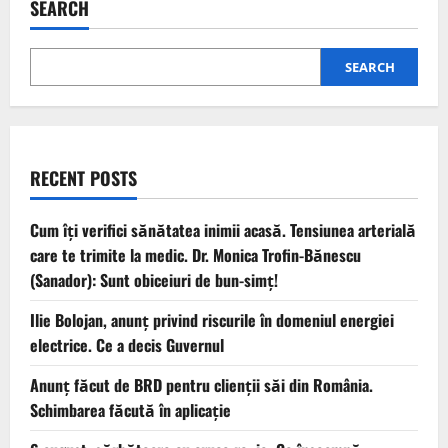
SEARCH
SEARCH
RECENT POSTS
Cum îți verifici sănătatea inimii acasă. Tensiunea arterială
care te trimite la medic. Dr. Monica Trofin-Bănescu
(Sanador): Sunt obiceiuri de bun-simț!
Ilie Bolojan, anunț privind riscurile în domeniul energiei
electrice. Ce a decis Guvernul
Anunț făcut de BRD pentru clienții săi din România.
Schimbarea făcută în aplicație