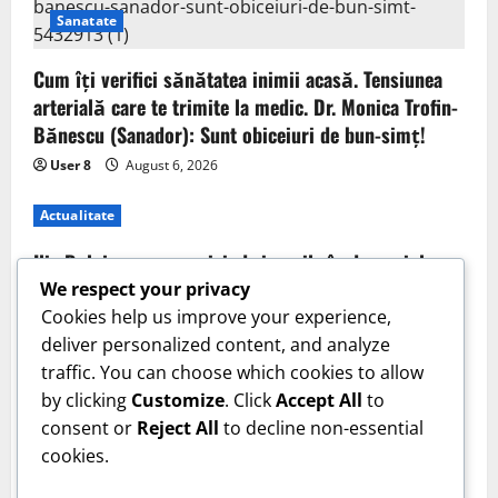
Sanatate
Cum îți verifici sănătatea inimii acasă. Tensiunea
arterială care te trimite la medic. Dr. Monica Trofin-
Bănescu (Sanador): Sunt obiceiuri de bun-simț!
User 8
August 6, 2026
Actualitate
Ilie Bolojan, anunț privind riscurile în domeniul
energiei electrice. Ce a decis Guvernul
We respect your privacy
Cookies help us improve your experience,
User 8
August 6, 2026
deliver personalized content, and analyze
Actualitate
traffic. You can choose which cookies to allow
by clicking
Customize
. Click
Accept All
to
Anunț făcut de BRD pentru clienții săi din
consent or
Reject All
to decline non-essential
România. Schimbarea făcută în aplicație
cookies.
User 8
August 6, 2026