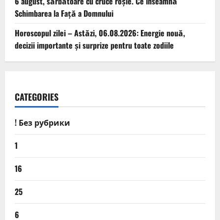
6 august, sărbătoare cu cruce roșie. Ce înseamnă
Schimbarea la Față a Domnului
Horoscopul zilei – Astăzi, 06.08.2026: Energie nouă,
decizii importante și surprize pentru toate zodiile
CATEGORIES
! Без рубрики
1
16
25
6