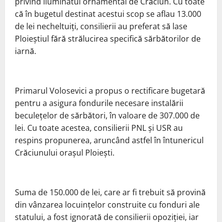
privind iluminatul ornamental de Crăciun. Cu toate
că în bugetul destinat acestui scop se aflau 13.000
de lei necheltuiți, consilierii au preferat să lase
Ploieștiul fără strălucirea specifică sărbătorilor de
iarnă.
Primarul Volosevici a propus o rectificare bugetară
pentru a asigura fondurile necesare instalării
beculețelor de sărbători, în valoare de 307.000 de
lei. Cu toate acestea, consilierii PNL și USR au
respins propunerea, aruncând astfel în întunericul
Crăciunului orașul Ploiești.
Suma de 150.000 de lei, care ar fi trebuit să provină
din vânzarea locuințelor construite cu fonduri ale
statului, a fost ignorată de consilierii opoziției, iar