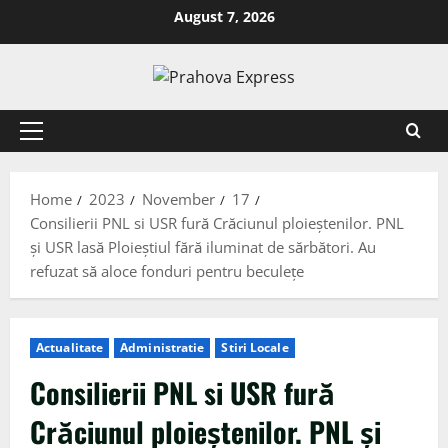
August 7, 2026
Home
2023
November
17
Consilierii PNL si USR fură Crăciunul ploieștenilor. PNL
și USR lasă Ploieștiul fără iluminat de sărbători. Au
refuzat să aloce fonduri pentru beculețe
Actualitate
Administratie
Stiri Locale
Consilierii PNL si USR fură
Crăciunul ploieștenilor. PNL și