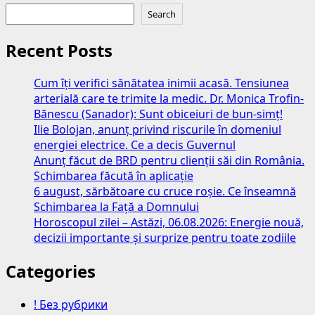
Search
Recent Posts
Cum îți verifici sănătatea inimii acasă. Tensiunea
arterială care te trimite la medic. Dr. Monica Trofin-
Bănescu (Sanador): Sunt obiceiuri de bun-simț!
Ilie Bolojan, anunț privind riscurile în domeniul
energiei electrice. Ce a decis Guvernul
Anunț făcut de BRD pentru clienții săi din România.
Schimbarea făcută în aplicație
6 august, sărbătoare cu cruce roșie. Ce înseamnă
Schimbarea la Față a Domnului
Horoscopul zilei – Astăzi, 06.08.2026: Energie nouă,
decizii importante și surprize pentru toate zodiile
Categories
! Без рубрики