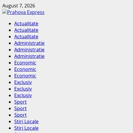
Skip
August 7, 2026
to
content
Primary
Actualitate
Menu
Actualitate
Actualitate
Administratie
Administratie
Administratie
Economic
Economic
Economic
Exclusiv
Exclusiv
Exclusiv
Sport
Sport
Sport
Stiri Locale
Stiri Locale