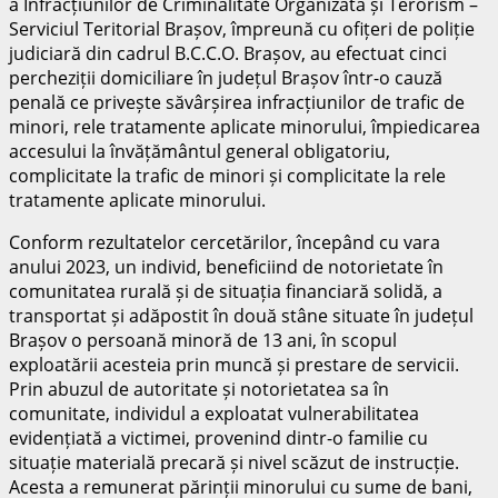
a Infracțiunilor de Criminalitate Organizată și Terorism –
Serviciul Teritorial Brașov, împreună cu ofițeri de poliție
judiciară din cadrul B.C.C.O. Brașov, au efectuat cinci
percheziții domiciliare în județul Brașov într-o cauză
penală ce privește săvârșirea infracțiunilor de trafic de
minori, rele tratamente aplicate minorului, împiedicarea
accesului la învățământul general obligatoriu,
complicitate la trafic de minori și complicitate la rele
tratamente aplicate minorului.
Conform rezultatelor cercetărilor, începând cu vara
anului 2023, un individ, beneficiind de notorietate în
comunitatea rurală și de situația financiară solidă, a
transportat și adăpostit în două stâne situate în județul
Brașov o persoană minoră de 13 ani, în scopul
exploatării acesteia prin muncă și prestare de servicii.
Prin abuzul de autoritate și notorietatea sa în
comunitate, individul a exploatat vulnerabilitatea
evidențiată a victimei, provenind dintr-o familie cu
situație materială precară și nivel scăzut de instrucție.
Acesta a remunerat părinții minorului cu sume de bani,