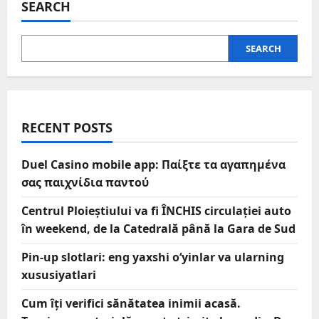
SEARCH
SEARCH
RECENT POSTS
Duel Casino mobile app: Παίξτε τα αγαπημένα
σας παιχνίδια παντού
Centrul Ploieștiului va fi ÎNCHIS circulației auto
în weekend, de la Catedrală până la Gara de Sud
Pin-up slotlari: eng yaxshi o‘yinlar va ularning
xususiyatlari
Cum îți verifici sănătatea inimii acasă.