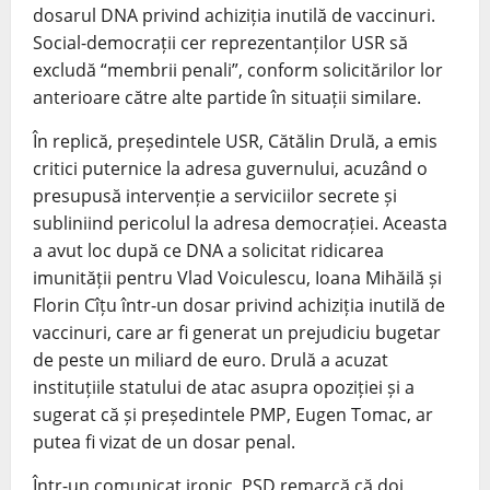
dosarul DNA privind achiziția inutilă de vaccinuri.
Social-democrații cer reprezentanților USR să
excludă “membrii penali”, conform solicitărilor lor
anterioare către alte partide în situații similare.
În replică, președintele USR, Cătălin Drulă, a emis
critici puternice la adresa guvernului, acuzând o
presupusă intervenție a serviciilor secrete și
subliniind pericolul la adresa democrației. Aceasta
a avut loc după ce DNA a solicitat ridicarea
imunității pentru Vlad Voiculescu, Ioana Mihăilă și
Florin Cîțu într-un dosar privind achiziția inutilă de
vaccinuri, care ar fi generat un prejudiciu bugetar
de peste un miliard de euro. Drulă a acuzat
instituțiile statului de atac asupra opoziției și a
sugerat că și președintele PMP, Eugen Tomac, ar
putea fi vizat de un dosar penal.
Într-un comunicat ironic, PSD remarcă că doi