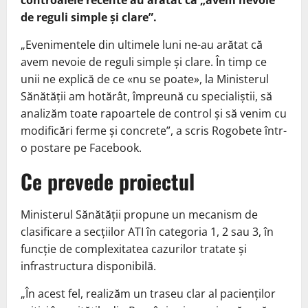
controalele recente au arătat că „avem nevoie
de reguli simple și clare”.
„Evenimentele din ultimele luni ne-au arătat că
avem nevoie de reguli simple și clare. În timp ce
unii ne explică de ce «nu se poate», la Ministerul
Sănătății am hotărât, împreună cu specialiștii, să
analizăm toate rapoartele de control și să venim cu
modificări ferme și concrete”, a scris Rogobete într-
o postare pe Facebook.
Ce prevede proiectul
Ministerul Sănătății propune un mecanism de
clasificare a secțiilor ATI în categoria 1, 2 sau 3, în
funcție de complexitatea cazurilor tratate și
infrastructura disponibilă.
„În acest fel, realizăm un traseu clar al pacienților