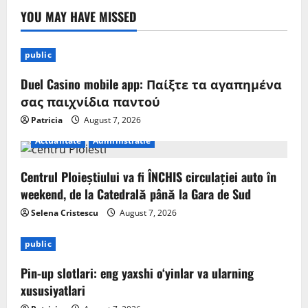
YOU MAY HAVE MISSED
public
Duel Casino mobile app: Παίξτε τα αγαπημένα
σας παιχνίδια παντού
Patricia
August 7, 2026
Actualitate
Administratie
Centrul Ploieștiului va fi ÎNCHIS circulației auto în
weekend, de la Catedrală până la Gara de Sud
Selena Cristescu
August 7, 2026
public
Pin-up slotlari: eng yaxshi o‘yinlar va ularning
xususiyatlari