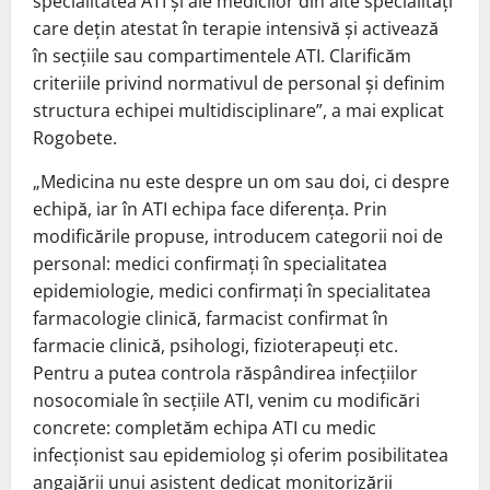
specialitatea ATI și ale medicilor din alte specialități
care dețin atestat în terapie intensivă și activează
în secțiile sau compartimentele ATI. Clarificăm
criteriile privind normativul de personal și definim
structura echipei multidisciplinare”, a mai explicat
Rogobete.
„Medicina nu este despre un om sau doi, ci despre
echipă, iar în ATI echipa face diferența. Prin
modificările propuse, introducem categorii noi de
personal: medici confirmați în specialitatea
epidemiologie, medici confirmați în specialitatea
farmacologie clinică, farmacist confirmat în
farmacie clinică, psihologi, fizioterapeuți etc.
Pentru a putea controla răspândirea infecțiilor
nosocomiale în secțiile ATI, venim cu modificări
concrete: completăm echipa ATI cu medic
infecționist sau epidemiolog și oferim posibilitatea
angajării unui asistent dedicat monitorizării