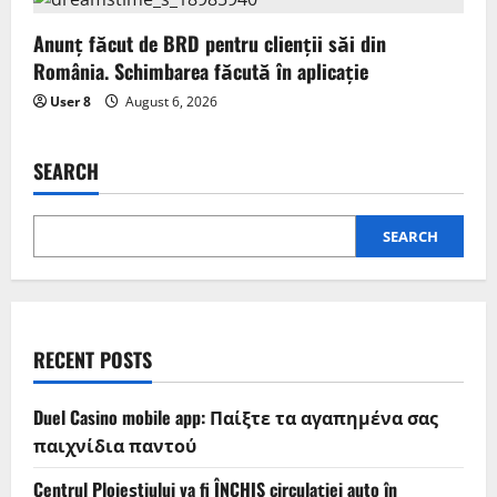
Anunț făcut de BRD pentru clienții săi din
România. Schimbarea făcută în aplicație
User 8
August 6, 2026
SEARCH
SEARCH
RECENT POSTS
Duel Casino mobile app: Παίξτε τα αγαπημένα σας
παιχνίδια παντού
Centrul Ploieștiului va fi ÎNCHIS circulației auto în