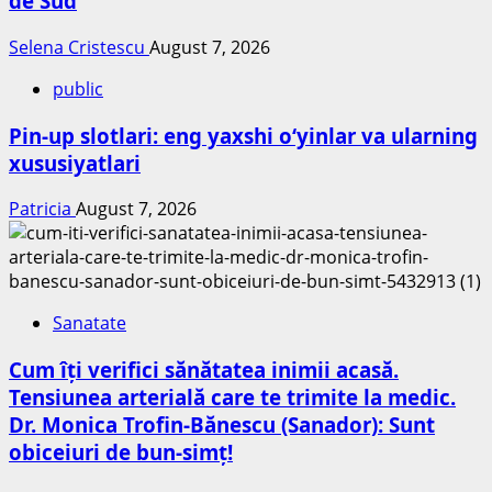
de Sud
Selena Cristescu
August 7, 2026
public
Pin-up slotlari: eng yaxshi o‘yinlar va ularning
xususiyatlari
Patricia
August 7, 2026
Sanatate
Cum îți verifici sănătatea inimii acasă.
Tensiunea arterială care te trimite la medic.
Dr. Monica Trofin-Bănescu (Sanador): Sunt
obiceiuri de bun-simț!