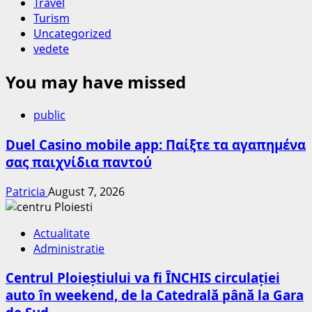
Travel
Turism
Uncategorized
vedete
You may have missed
public
Duel Casino mobile app: Παίξτε τα αγαπημένα
σας παιχνίδια παντού
Patricia
August 7, 2026
Actualitate
Administratie
Centrul Ploieștiului va fi ÎNCHIS circulației
auto în weekend, de la Catedrală până la Gara