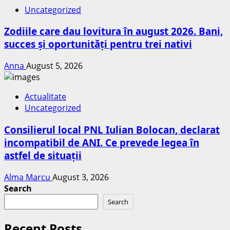
Uncategorized
Zodiile care dau lovitura în august 2026. Bani,
succes și oportunități pentru trei nativi
Anna
August 5, 2026
Actualitate
Uncategorized
Consilierul local PNL Iulian Bolocan, declarat
incompatibil de ANI. Ce prevede legea în
astfel de situații
Alma Marcu
August 3, 2026
Search
Search
Recent Posts