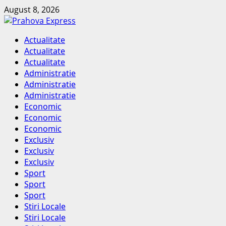
Skip
August 8, 2026
to
content
Primary
Actualitate
Menu
Actualitate
Actualitate
Administratie
Administratie
Administratie
Economic
Economic
Economic
Exclusiv
Exclusiv
Exclusiv
Sport
Sport
Sport
Stiri Locale
Stiri Locale