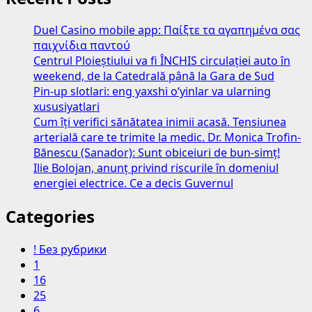
Duel Casino mobile app: Παίξτε τα αγαπημένα σας
παιχνίδια παντού
Centrul Ploieștiului va fi ÎNCHIS circulației auto în
weekend, de la Catedrală până la Gara de Sud
Pin-up slotlari: eng yaxshi o‘yinlar va ularning
xususiyatlari
Cum îți verifici sănătatea inimii acasă. Tensiunea
arterială care te trimite la medic. Dr. Monica Trofin-
Bănescu (Sanador): Sunt obiceiuri de bun-simț!
Ilie Bolojan, anunț privind riscurile în domeniul
energiei electrice. Ce a decis Guvernul
Categories
! Без рубрики
1
16
25
6