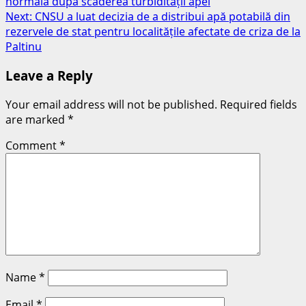
normală după scăderea turbidității apei
navigation
Next:
CNSU a luat decizia de a distribui apă potabilă din
rezervele de stat pentru localitățile afectate de criza de la
Paltinu
Leave a Reply
Your email address will not be published.
Required fields
are marked
*
Comment
*
Name
*
Email
*