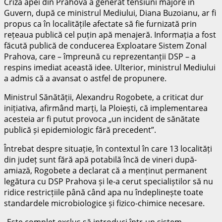
Criza apei din Prahova a generat tensiuni majore în
Guvern, după ce ministrul Mediului, Diana Buzoianu, ar fi
propus ca în localitățile afectate să fie furnizată prin
rețeaua publică cel puțin apă menajeră. Informația a fost
făcută publică de conducerea Exploatare Sistem Zonal
Prahova, care – împreună cu reprezentanții DSP – a
respins imediat această idee. Ulterior, ministrul Mediului
a admis că a avansat o astfel de propunere.
Ministrul Sănătății, Alexandru Rogobete, a criticat dur
inițiativa, afirmând marți, la Ploiești, că implementarea
acesteia ar fi putut provoca „un incident de sănătate
publică și epidemiologic fără precedent”.
Întrebat despre situație, în contextul în care 13 localități
din județ sunt fără apă potabilă încă de vineri după-
amiază, Rogobete a declarat că a menținut permanent
legătura cu DSP Prahova și le-a cerut specialiștilor să nu
ridice restricțiile până când apa nu îndeplinește toate
standardele microbiologice și fizico-chimice necesare.
„Este complet exclus să introduci într-un sistem