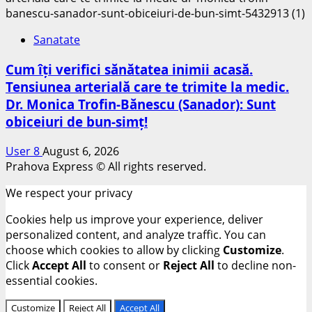
Sanatate
Cum îți verifici sănătatea inimii acasă.
Tensiunea arterială care te trimite la medic.
Dr. Monica Trofin-Bănescu (Sanador): Sunt
obiceiuri de bun-simț!
User 8
August 6, 2026
Prahova Express © All rights reserved.
We respect your privacy
Cookies help us improve your experience, deliver
personalized content, and analyze traffic. You can
choose which cookies to allow by clicking
Customize
.
Click
Accept All
to consent or
Reject All
to decline non-
essential cookies.
Customize
Reject All
Accept All