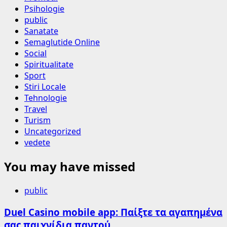
Psihologie
public
Sanatate
Semaglutide Online
Social
Spiritualitate
Sport
Stiri Locale
Tehnologie
Travel
Turism
Uncategorized
vedete
You may have missed
public
Duel Casino mobile app: Παίξτε τα αγαπημένα
σας παιχνίδια παντού