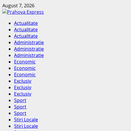
Skip
August 7, 2026
to
content
Primary
Actualitate
Menu
Actualitate
Actualitate
Administratie
Administratie
Administratie
Economic
Economic
Economic
Exclusiv
Exclusiv
Exclusiv
Sport
Sport
Sport
Stiri Locale
Stiri Locale