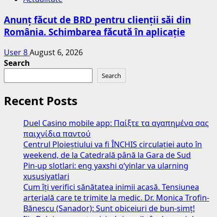
Anunț făcut de BRD pentru clienții săi din
România. Schimbarea făcută în aplicație
User 8
August 6, 2026
Search
Search
Recent Posts
Duel Casino mobile app: Παίξτε τα αγαπημένα σας
παιχνίδια παντού
Centrul Ploieștiului va fi ÎNCHIS circulației auto în
weekend, de la Catedrală până la Gara de Sud
Pin-up slotlari: eng yaxshi o‘yinlar va ularning
xususiyatlari
Cum îți verifici sănătatea inimii acasă. Tensiunea
arterială care te trimite la medic. Dr. Monica Trofin-
Bănescu (Sanador): Sunt obiceiuri de bun-simț!