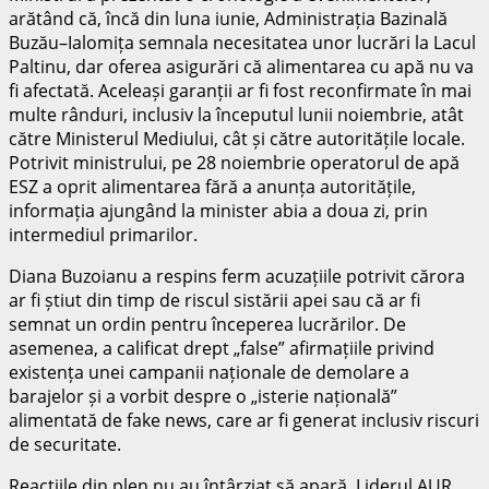
arătând că, încă din luna iunie, Administrația Bazinală
Buzău–Ialomița semnala necesitatea unor lucrări la Lacul
Paltinu, dar oferea asigurări că alimentarea cu apă nu va
fi afectată. Aceleași garanții ar fi fost reconfirmate în mai
multe rânduri, inclusiv la începutul lunii noiembrie, atât
către Ministerul Mediului, cât și către autoritățile locale.
Potrivit ministrului, pe 28 noiembrie operatorul de apă
ESZ a oprit alimentarea fără a anunța autoritățile,
informația ajungând la minister abia a doua zi, prin
intermediul primarilor.
Diana Buzoianu a respins ferm acuzațiile potrivit cărora
ar fi știut din timp de riscul sistării apei sau că ar fi
semnat un ordin pentru începerea lucrărilor. De
asemenea, a calificat drept „false” afirmațiile privind
existența unei campanii naționale de demolare a
barajelor și a vorbit despre o „isterie națională”
alimentată de fake news, care ar fi generat inclusiv riscuri
de securitate.
Reacțiile din plen nu au întârziat să apară. Liderul AUR,