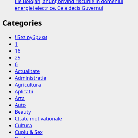
Ilie Bolojan, anunț privind riscurile în domeniul
energiei electrice. Ce a decis Guvernul
Categories
! Без рубрики
1
16
25
6
Actualitate
Administratie
Agricultura
Aplicatii
Arta
Auto
Beauty
CItate motivationale
Cultura
Cuplu & Sex