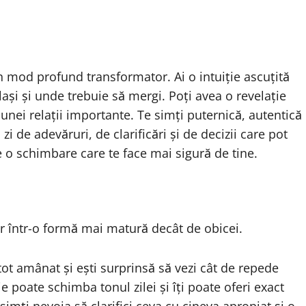
un mod profund transformator. Ai o intuiție ascuțită
 lași și unde trebuie să mergi. Poți avea o revelație
nei relații importante. Te simți puternică, autentică
zi de adevăruri, de clarificări și de decizii care pot
ce o schimbare care te face mai sigură de tine.
r într-o formă mai matură decât de obicei.
 tot amânat și ești surprinsă să vezi cât de repede
e poate schimba tonul zilei și îți poate oferi exact