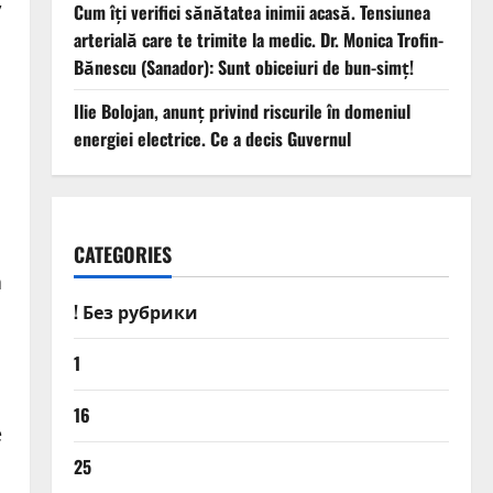
,
Cum îți verifici sănătatea inimii acasă. Tensiunea
arterială care te trimite la medic. Dr. Monica Trofin-
Bănescu (Sanador): Sunt obiceiuri de bun-simț!
Ilie Bolojan, anunț privind riscurile în domeniul
energiei electrice. Ce a decis Guvernul
CATEGORIES
a
! Без рубрики
1
16
e
25