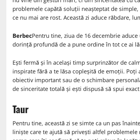
nu vine din gesturi mari, ci din sinceritatea cu ca
problemele capătă soluții neașteptat de simple, 
ce nu mai are rost. Această zi aduce răbdare, lu
Berbec
Pentru tine, ziua de 16 decembrie aduce u
dorință profundă de a pune ordine în tot ce ai lă
Ești fermă și în același timp surprinzător de calm
inspirate fără a te lăsa copleșită de emoții. Poț
obiectiv important sau de o schimbare personală 
de sinceritate totală și ești dispusă să spui exact
Taur
Pentru tine, această zi se simte ca un pas înainte
liniște care te ajută să privești altfel problemel