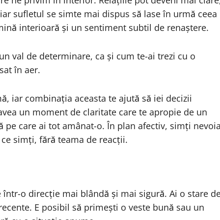
re ne privim în interior. Relațiile pot deveni mai clare
iar sufletul se simte mai dispus să lase în urmă ceea
mină interioară și un sentiment subtil de renaștere.
n val de determinare, ca și cum te-ai trezi cu o
sat în aer.
ă, iar combinația aceasta te ajută să iei decizii
i avea un moment de claritate care te apropie de un
pe care ai tot amânat-o. În plan afectiv, simți nevoi
 ce simți, fără teama de reacții.
 într-o direcție mai blândă și mai sigură. Ai o stare d
e recente. E posibil să primești o veste bună sau un