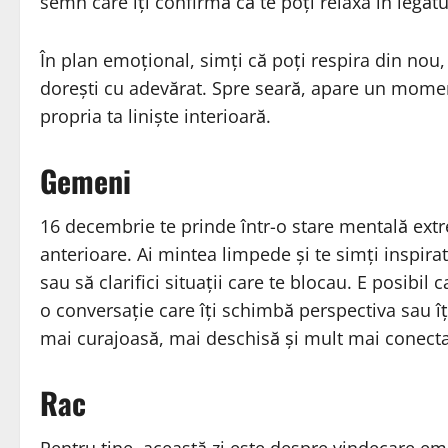
semn care îți confirmă că te poți relaxa în legăt
În plan emoțional, simți că poți respira din nou, i
dorești cu adevărat. Spre seară, apare un mome
propria ta liniște interioară.
Gemeni
16 decembrie te prinde într-o stare mentală extr
anterioare. Ai mintea limpede și te simți inspirată
sau să clarifici situații care te blocau. E posibil 
o conversație care îți schimbă perspectiva sau îți
mai curajoasă, mai deschisă și mult mai conectat
Rac