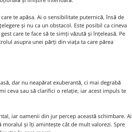
ională și liniștire interioară.
e care te apăsa. Ai o sensibilitate puternică, însă de
țelegere și nu ca un obstacol. Este posibil ca cineva
 gest care te face să te simți văzută și înțeleasă. Pe
rolul asupra unei părți din viața ta care părea
oasă, dar nu neapărat exuberantă, ci mai degrabă
 ceva sau să clarifici o relație, iar acest impuls te
ntal, iar oamenii din jur percep această schimbare. Ai
ă moralul și îți amintește cât de mult valorezi. Spre