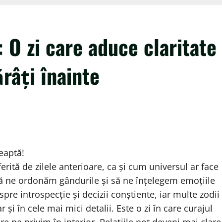
O zi care aduce claritate
râți înainte
teaptă!
erită de zilele anterioare, ca și cum universul ar face
să ne ordonăm gândurile și să ne înțelegem emoțiile
re introspecție și decizii conștiente, iar multe zodii
r și în cele mai mici detalii. Este o zi în care curajul