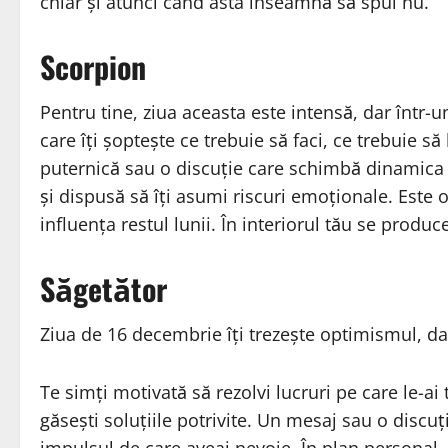
chiar și atunci când asta înseamnă să spui nu.
Scorpion
Pentru tine, ziua aceasta este intensă, dar într-
care îți șoptește ce trebuie să faci, ce trebuie să
puternică sau o discuție care schimbă dinamica u
și dispusă să îți asumi riscuri emoționale. Este o 
influența restul lunii. În interiorul tău se produ
Săgetător
Ziua de 16 decembrie îți trezește optimismul, da
Te simți motivată să rezolvi lucruri pe care le-ai
găsești soluțiile potrivite. Un mesaj sau o discuți