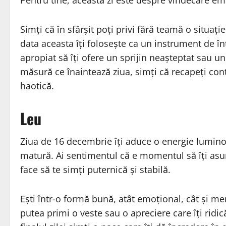
Pentru tine, această zi este despre vindecare emoț
Simți că în sfârșit poți privi fără teamă o situați
data aceasta îți folosește ca un instrument de în
apropiat să îți ofere un sprijin neașteptat sau un
măsură ce înaintează ziua, simți că recapeți cont
haotică.
Leu
Ziua de 16 decembrie îți aduce o energie lumin
matură. Ai sentimentul că e momentul să îți asumi
face să te simți puternică și stabilă.
Ești într-o formă bună, atât emoțional, cât și me
putea primi o veste sau o apreciere care îți ridic