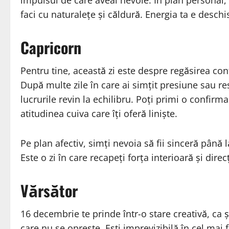
impulsul de care aveai nevoie. În plan personal, s
faci cu naturalețe și căldură. Energia ta e deschi
Capricorn
Pentru tine, această zi este despre regăsirea con
După multe zile în care ai simțit presiune sau re
lucrurile revin la echilibru. Poți primi o confi
atitudinea cuiva care îți oferă liniște.
Pe plan afectiv, simți nevoia să fii sinceră până 
Este o zi în care recapeți forța interioară și direcț
Vărsător
16 decembrie te prinde într-o stare creativă, ca ș
care nu se oprește. Ești imprevizibilă în cel mai 