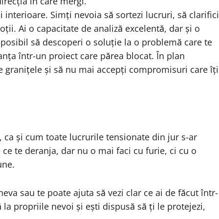
direcția în care mergi.
 interioare. Simți nevoia să sortezi lucruri, să clarifici
oții. Ai o capacitate de analiză excelentă, dar și o
E posibil să descoperi o soluție la o problemă care te
anța într-un proiect care părea blocat. În plan
e granițele și să nu mai accepți compromisuri care îți
 ca și cum toate lucrurile tensionate din jur s-ar
 ce te deranja, dar nu o mai faci cu furie, ci cu o
une.
a sau te poate ajuta să vezi clar ce ai de făcut într-
la propriile nevoi și ești dispusă să ți le protejezi,