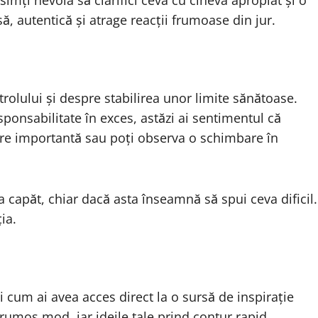
imți nevoia să clarifici ceva cu cineva apropiat și o
să, autentică și atrage reacții frumoase din jur.
trolului și despre stabilirea unor limite sănătoase.
sponsabilitate în exces, astăzi ai sentimentul că
rmare importantă sau poți observa o schimbare în
la capăt, chiar dacă asta înseamnă să spui ceva dificil.
ia.
i cum ai avea acces direct la o sursă de inspirație
frumos mod, iar ideile tale prind contur rapid,