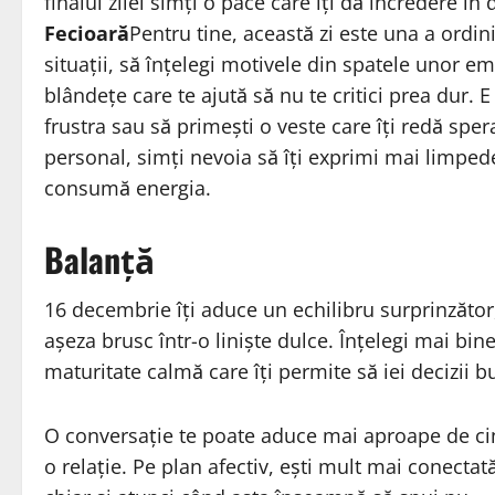
finalul zilei simți o pace care îți dă încredere în 
Fecioară
Pentru tine, această zi este una a ordinii
situații, să înțelegi motivele din spatele unor em
blândețe care te ajută să nu te critici prea dur. 
frustra sau să primești o veste care îți redă sper
personal, simți nevoia să îți exprimi mai limped
consumă energia.
Balanță
16 decembrie îți aduce un echilibru surprinzător,
așeza brusc într-o liniște dulce. Înțelegi mai bine
maturitate calmă care îți permite să iei decizii b
O conversație te poate aduce mai aproape de cinev
o relație. Pe plan afectiv, ești mult mai conectată 