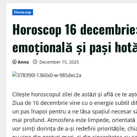
Horoscop
Horoscop 16 decembrie: 
emoțională și pași hotă
Anna
December 15, 2025
Citește horoscopul zilei de astăzi și află ce te aș
Ziua de 16 decembrie vine cu o energie subtil dif
un pas înapoi pentru a ne lăsa spațiul necesar 
mai profund. Atmosfera este limpede, orientată sp
vor simți dorința de a-și redefini prioritățile, chia