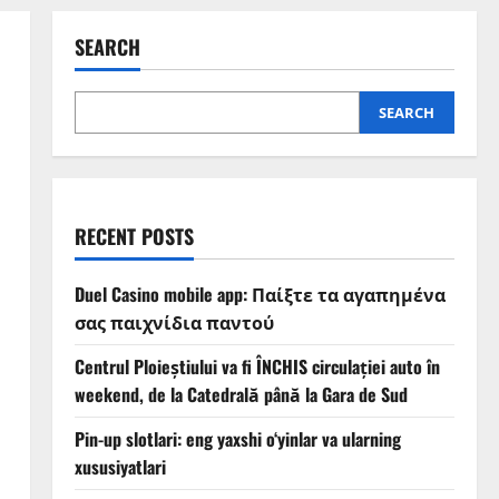
SEARCH
SEARCH
RECENT POSTS
Duel Casino mobile app: Παίξτε τα αγαπημένα
σας παιχνίδια παντού
Centrul Ploieștiului va fi ÎNCHIS circulației auto în
weekend, de la Catedrală până la Gara de Sud
Pin-up slotlari: eng yaxshi o‘yinlar va ularning
xususiyatlari