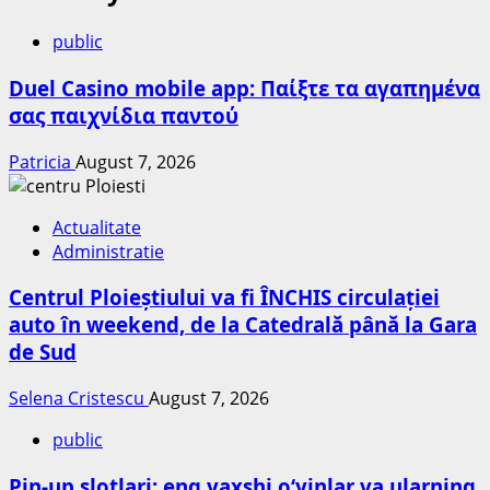
public
Duel Casino mobile app: Παίξτε τα αγαπημένα
σας παιχνίδια παντού
Patricia
August 7, 2026
Actualitate
Administratie
Centrul Ploieștiului va fi ÎNCHIS circulației
auto în weekend, de la Catedrală până la Gara
de Sud
Selena Cristescu
August 7, 2026
public
Pin-up slotlari: eng yaxshi o‘yinlar va ularning