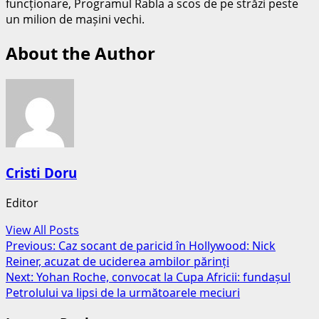
funcționare, Programul Rabla a scos de pe străzi peste
un milion de mașini vechi.
About the Author
Cristi Doru
Editor
View All Posts
Post
Previous:
Caz socant de paricid în Hollywood: Nick
Reiner, acuzat de uciderea ambilor părinți
navigation
Next:
Yohan Roche, convocat la Cupa Africii: fundașul
Petrolului va lipsi de la următoarele meciuri