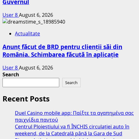
Guvernul
User 8
August 6, 2026
Actualitate
Anunț făcut de BRD pentru clienții săi din
România. Schimbarea făcută în aplicație
User 8
August 6, 2026
Search
Search
Recent Posts
Duel Casino mobile app: Παίξτε τα αγαπημένα σας
παιχνίδια παντού
Centrul Ploieștiului va fi ÎNCHIS circulației auto în
weekend, de la Catedrală până la Gara de Sud