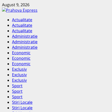
Skip
August 9, 2026
to
content
Primary
Actualitate
Menu
Actualitate
Actualitate
Administratie
Administratie
Administratie
Economic
Economic
Economic
Exclusiv
Exclusiv
Exclusiv
Sport
Sport
Sport
Stiri Locale
Stiri Locale