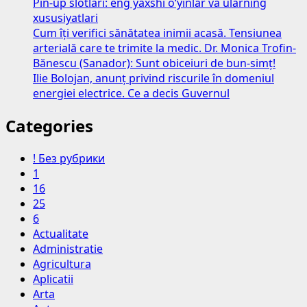
Pin-up slotlari: eng yaxshi o‘yinlar va ularning
xususiyatlari
Cum îți verifici sănătatea inimii acasă. Tensiunea
arterială care te trimite la medic. Dr. Monica Trofin-
Bănescu (Sanador): Sunt obiceiuri de bun-simț!
Ilie Bolojan, anunț privind riscurile în domeniul
energiei electrice. Ce a decis Guvernul
Categories
! Без рубрики
1
16
25
6
Actualitate
Administratie
Agricultura
Aplicatii
Arta