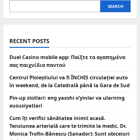
SEARCH
RECENT POSTS
Duel Casino mobile app: Παίξτε τα αγαπημένα
σας παιχνίδια παντού
Centrul Ploieștiului va fi ÎNCHIS circulației auto
în weekend, de la Catedrală până la Gara de Sud
Pin-up slotlari: eng yaxshi o‘yinlar va ularning
xususiyatlari
Cum îți verifici sănătatea inimii acasă.
Tensiunea arterială care te trimite la medic. Dr.
Monica Trofin-Bănescu (Sanador): Sunt obiceiuri