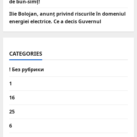
de bun-simț!
Ilie Bolojan, anunț privind riscurile în domeniul
energiei electrice. Ce a decis Guvernul
CATEGORIES
! Без рубрики
1
16
25
6