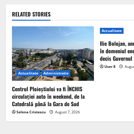
RELATED STORIES
Actualitate
Ilie Bolojan, an
în domeniul ene
decis Guvernul
User 8
Augus
Actualitate
Administratie
Centrul Ploieștiului va fi ÎNCHIS
circulației auto în weekend, de la
Catedrală până la Gara de Sud
Selena Cristescu
August 7, 2026