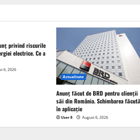
unț privind riscurile
rgiei electrice. Ce a
t 6, 2026
Actualitate
Anunț făcut de BRD pentru clienții
săi din România. Schimbarea făcut
în aplicație
User 8
August 6, 2026