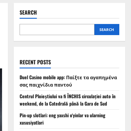
SEARCH
SEARCH
RECENT POSTS
Duel Casino mobile app: Παίξτε τα αγαπημένα
σας παιχνίδια παντού
Centrul Ploieștiului va fi ÎNCHIS circulației auto în
weekend, de la Catedrală până la Gara de Sud
Pin-up slotlari: eng yaxshi o‘yinlar va ularning
xususiyatlari