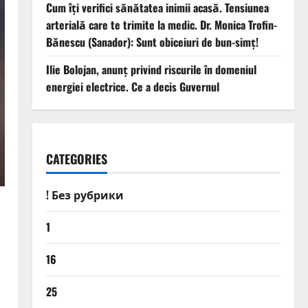
Cum îți verifici sănătatea inimii acasă. Tensiunea
arterială care te trimite la medic. Dr. Monica Trofin-
Bănescu (Sanador): Sunt obiceiuri de bun-simț!
Ilie Bolojan, anunț privind riscurile în domeniul
energiei electrice. Ce a decis Guvernul
CATEGORIES
! Без рубрики
1
16
25