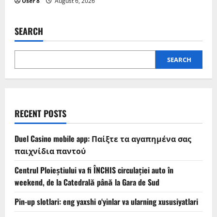
User 8
August 6, 2026
SEARCH
SEARCH
RECENT POSTS
Duel Casino mobile app: Παίξτε τα αγαπημένα σας
παιχνίδια παντού
Centrul Ploieștiului va fi ÎNCHIS circulației auto în
weekend, de la Catedrală până la Gara de Sud
Pin-up slotlari: eng yaxshi o‘yinlar va ularning xususiyatlari