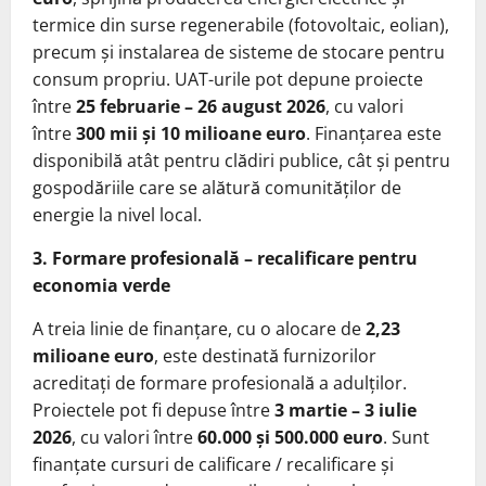
termice din surse regenerabile (fotovoltaic, eolian),
precum și instalarea de sisteme de stocare pentru
consum propriu. UAT-urile pot depune proiecte
între
25 februarie – 26 august 2026
, cu valori
între
300 mii și 10 milioane euro
. Finanțarea este
disponibilă atât pentru clădiri publice, cât și pentru
gospodăriile care se alătură comunităților de
energie la nivel local.
3. Formare profesională – recalificare pentru
economia verde
A treia linie de finanțare, cu o alocare de
2,23
milioane euro
, este destinată furnizorilor
acreditați de formare profesională a adulților.
Proiectele pot fi depuse între
3 martie – 3 iulie
2026
, cu valori între
60.000 și 500.000 euro
. Sunt
finanțate cursuri de calificare / recalificare și