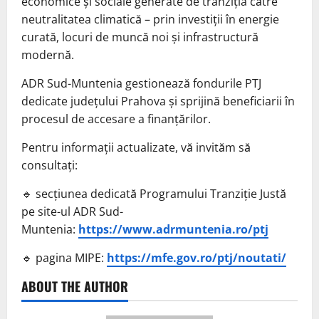
economice și sociale generate de tranziția către
neutralitatea climatică – prin investiții în energie
curată, locuri de muncă noi și infrastructură
modernă.
ADR Sud-Muntenia gestionează fondurile PTJ
dedicate județului Prahova și sprijină beneficiarii în
procesul de accesare a finanțărilor.
Pentru informații actualizate, vă invităm să
consultați:
🔹 secțiunea dedicată Programului Tranziție Justă
pe site-ul ADR Sud-
Muntenia:
https://www.adrmuntenia.ro/ptj
🔹 pagina MIPE:
https://mfe.gov.ro/ptj/noutati/
ABOUT THE AUTHOR