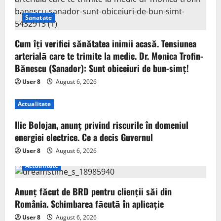
Sanatate
Cum îți verifici sănătatea inimii acasă. Tensiunea
arterială care te trimite la medic. Dr. Monica Trofin-
Bănescu (Sanador): Sunt obiceiuri de bun-simț!
User 8
August 6, 2026
Actualitate
Ilie Bolojan, anunț privind riscurile în domeniul
energiei electrice. Ce a decis Guvernul
User 8
August 6, 2026
Actualitate
Anunț făcut de BRD pentru clienții săi din
România. Schimbarea făcută în aplicație
User 8
August 6, 2026