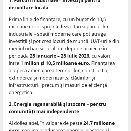
1. Parcuri industriale – investiții pentru
dezvoltare locală
Prima linie de finanțare, cu un buget de 10,5
milioane euro, sprijină dezvoltarea parcurilor
industriale – spații moderne care pot atrage
investiții și pot crea locuri de muncă. UAT-urile din
mediul urban și rural pot depune proiecte în
perioada
28 ianuarie – 28 iulie 2026
, cu valori
între
1 milion și 10,5 milioane euro
. Finanțarea
acoperă amenajarea terenurilor, construcția,
extinderea și modernizarea clădirilor și
infrastructurii, precum și măsuri de eficiență
energetică.
2. Energie regenerabilă și stocare – pentru
comunități mai independente
Al doilea apel, în valoare de peste
24,7 milioane
euro
, sprijină producerea energiei electrice și