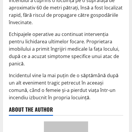
Incendiul a cuprins o locuință pe o suprafață de
aproximativ 60 de metri pătrați, însă a fost localizat
rapid, fără riscul de propagare către gospodăriile
învecinate.
Echipajele operative au continuat intervenția
pentru lichidarea ultimelor focare. Proprietara
imobilului a primit îngrijiri medicale la fața locului,
după ce a acuzat simptome specifice unui atac de
panică.
Incidentul vine la mai puțin de o săptămână după
un alt eveniment tragic petrecut în aceeași
comună, când o femeie și-a pierdut viața într-un
incendiu izbucnit în propria locuință.
ABOUT THE AUTHOR