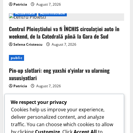
Patricia
August 7, 2026
Actualitate
Administratie
Centrul Ploieștiului va fi ÎNCHIS circulației auto în
weekend, de la Catedrală până la Gara de Sud
Selena Cristescu
August 7, 2026
public
Pin-up slotlari: eng yaxshi o‘yinlar va ularning
xususiyatlari
Patricia
August 7, 2026
We respect your privacy
Cookies help us improve your experience,
deliver personalized content, and analyze
Sanatate
traffic. You can choose which cookies to allow
by clicking
Customize
. Click
Accept All
to
Cum îți verifici sănătatea inimii acasă. Tensiunea