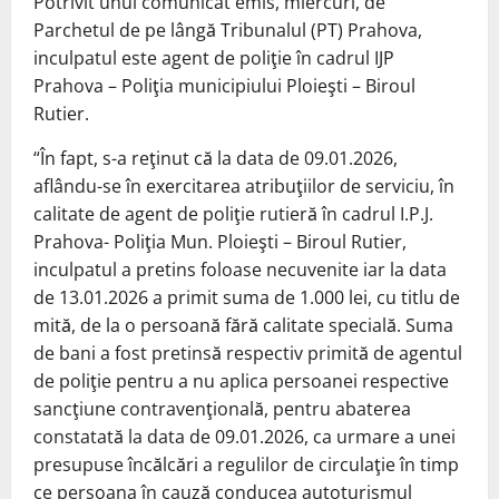
Potrivit unui comunicat emis, miercuri, de
Parchetul de pe lângă Tribunalul (PT) Prahova,
inculpatul este agent de poliţie în cadrul IJP
Prahova – Poliţia municipiului Ploieşti – Biroul
Rutier.
“În fapt, s-a reţinut că la data de 09.01.2026,
aflându-se în exercitarea atribuţiilor de serviciu, în
calitate de agent de poliţie rutieră în cadrul I.P.J.
Prahova- Poliţia Mun. Ploieşti – Biroul Rutier,
inculpatul a pretins foloase necuvenite iar la data
de 13.01.2026 a primit suma de 1.000 lei, cu titlu de
mită, de la o persoană fără calitate specială. Suma
de bani a fost pretinsă respectiv primită de agentul
de poliţie pentru a nu aplica persoanei respective
sancţiune contravenţională, pentru abaterea
constatată la data de 09.01.2026, ca urmare a unei
presupuse încălcări a regulilor de circulaţie în timp
ce persoana în cauză conducea autoturismul