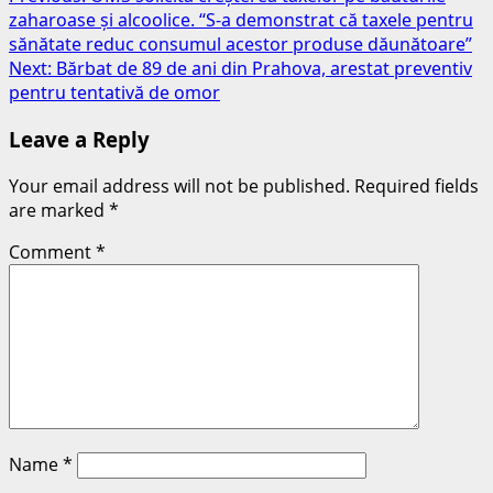
Post
zaharoase și alcoolice. “S-a demonstrat că taxele pentru
navigation
sănătate reduc consumul acestor produse dăunătoare”
Next:
Bărbat de 89 de ani din Prahova, arestat preventiv
pentru tentativă de omor
Leave a Reply
Your email address will not be published.
Required fields
are marked
*
Comment
*
Name
*