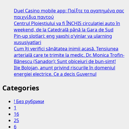
Duel Casino mobile app: Παίξτε τα αγαπημένα σας
παιχνίδια παντού
Centrul Ploieștiului va fi ÎNCHIS circulației auto în
weekend, de la Catedrală până la Gara de Sud
Pin-up slotlari: eng yaxshi o‘yinlar va ularning
xususiyatlari
Cum îți verifici sănătatea inimii acasă. Tensiunea
arterială care te trimite la medic. Dr. Monica Trofin-
Bănescu (Sanador): Sunt obiceiuri de bun-simț!
Ilie Bolojan, anunț privind riscurile în domeniul
energiei electrice. Ce a decis Guvernul
Categories
! Без рубрики
1
16
25
6