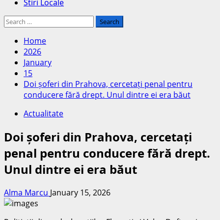
Stiri Locale
Search
for:
Home
2026
January
15
Doi șoferi din Prahova, cercetați penal pentru
conducere fără drept. Unul dintre ei era băut
Actualitate
Doi șoferi din Prahova, cercetați
penal pentru conducere fără drept.
Unul dintre ei era băut
Alma Marcu
January 15, 2026