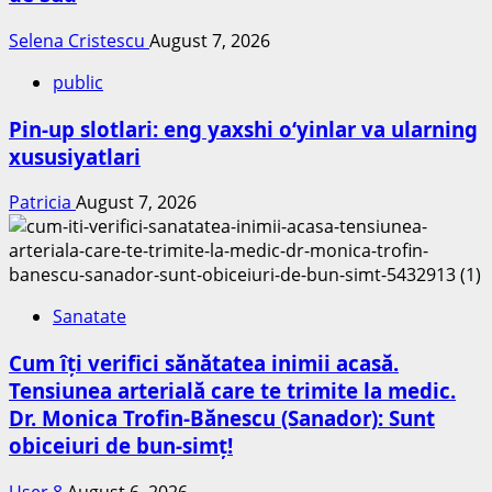
Selena Cristescu
August 7, 2026
public
Pin-up slotlari: eng yaxshi o‘yinlar va ularning
xususiyatlari
Patricia
August 7, 2026
Sanatate
Cum îți verifici sănătatea inimii acasă.
Tensiunea arterială care te trimite la medic.
Dr. Monica Trofin-Bănescu (Sanador): Sunt
obiceiuri de bun-simț!
User 8
August 6, 2026