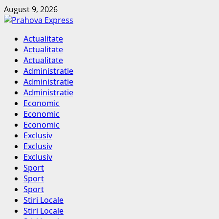
Skip
August 9, 2026
to
content
Primary
Actualitate
Menu
Actualitate
Actualitate
Administratie
Administratie
Administratie
Economic
Economic
Economic
Exclusiv
Exclusiv
Exclusiv
Sport
Sport
Sport
Stiri Locale
Stiri Locale