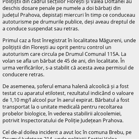
Polițiștii din cadrul secțiilor Florești și Valea Doftanei au
deschis dosare penale pe numele a doi bărbați din
județul Prahova, depistați miercuri în timp ce conduceau
autoturisme pe drumurile publice, deși aveau dreptul de
a conduce suspendat sau retras.
Primul caz a fost înregistrat în localitatea Măgureni, unde
polițiștii din Florești au oprit pentru control un
autoturism care circula pe Drumul Comunal 115A. La
volan se afla un bărbat de 45 de ani, din localitate. În
urma verificărilor, s-a stabilit că acesta avea permisul de
conducere retras.
De asemenea, șoferul emana halenă alcoolică și a fost
testat cu aparatul etilotest, rezultatul indicând o valoare
de 1,10 mg/l alcool pur în aerul expirat. Bărbatul a fost
transportat la o unitate medicală pentru recoltarea
probelor biologice, în vederea stabilirii alcoolemiei,
potrivit Inspectoratului de Poliție Județean Prahova.
Cel de-al doilea incident a avut loc în comuna Brebu, pe
Drumul Județean 214, unde polițiștii Secției Valea