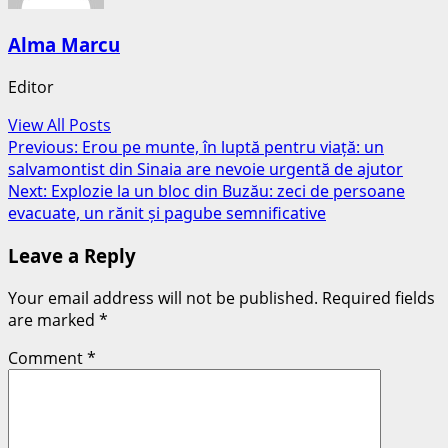
Alma Marcu
Editor
View All Posts
Post
Previous:
Erou pe munte, în luptă pentru viață: un
salvamontist din Sinaia are nevoie urgentă de ajutor
navigation
Next:
Explozie la un bloc din Buzău: zeci de persoane
evacuate, un rănit și pagube semnificative
Leave a Reply
Your email address will not be published.
Required fields
are marked
*
Comment
*