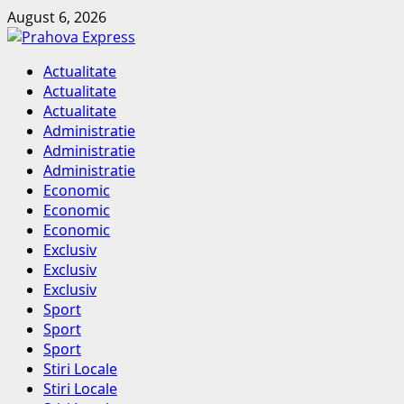
Skip
August 6, 2026
to
content
Primary
Actualitate
Menu
Actualitate
Actualitate
Administratie
Administratie
Administratie
Economic
Economic
Economic
Exclusiv
Exclusiv
Exclusiv
Sport
Sport
Sport
Stiri Locale
Stiri Locale