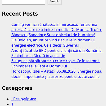
Search
Recent Posts
Cum îți verifici sănătatea inimii acasă. Tensiunea
arterială care te trimite la medic. Dr. Monica Trofin-
Bănescu (Sanador): Sunt obiceiuri de bun-simț!
Ilie Bolojan, anunț privind riscurile în domeniul
energiei electrice. Ce a decis Guvernul
Anunț făcut de BRD pentru clienții săi din România.
Schimbarea făcută în aplicație
6 august, sărbătoare cu cruce roșie. Ce înseamnă
Schimbarea la Față a Domnului
Horoscopul zilei – Astăzi, 06.08.2026: Energie nouă,
decizii importante și surprize pentru toate zodiile
Categories
! Без рубрики
1