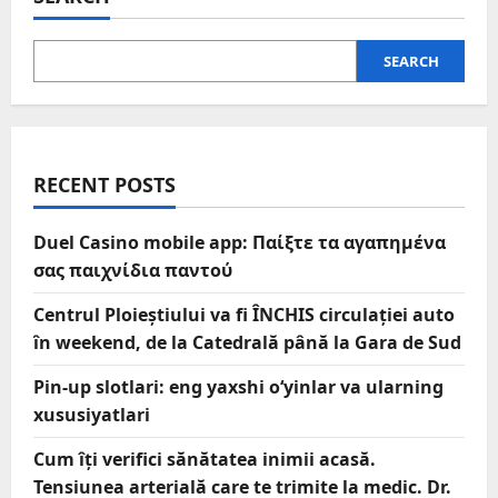
SEARCH
RECENT POSTS
Duel Casino mobile app: Παίξτε τα αγαπημένα
σας παιχνίδια παντού
Centrul Ploieștiului va fi ÎNCHIS circulației auto
în weekend, de la Catedrală până la Gara de Sud
Pin-up slotlari: eng yaxshi o‘yinlar va ularning
xususiyatlari
Cum îți verifici sănătatea inimii acasă.
Tensiunea arterială care te trimite la medic. Dr.