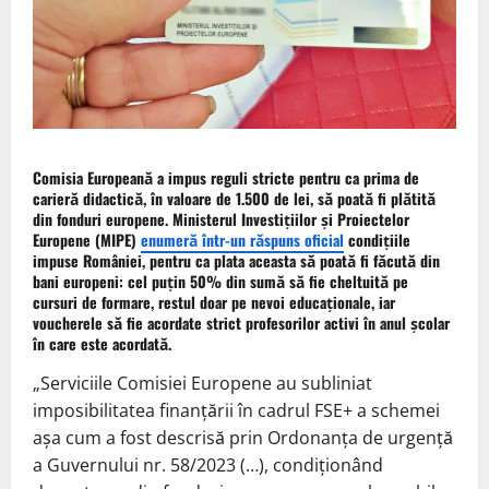
Comisia Europeană a impus reguli stricte pentru ca prima de
carieră didactică, în valoare de 1.500 de lei, să poată fi plătită
din fonduri europene. Ministerul Investițiilor și Proiectelor
Europene (MIPE)
enumeră într-un răspuns oficial
condițiile
impuse României, pentru ca plata aceasta să poată fi făcută din
bani europeni: cel puțin 50% din sumă să fie cheltuită pe
cursuri de formare, restul doar pe nevoi educaționale, iar
voucherele să fie acordate strict profesorilor activi în anul școlar
în care este acordată.
„Serviciile Comisiei Europene au subliniat
imposibilitatea finanțării în cadrul FSE+ a schemei
așa cum a fost descrisă prin Ordonanța de urgență
a Guvernului nr. 58/2023 (…), condiționând