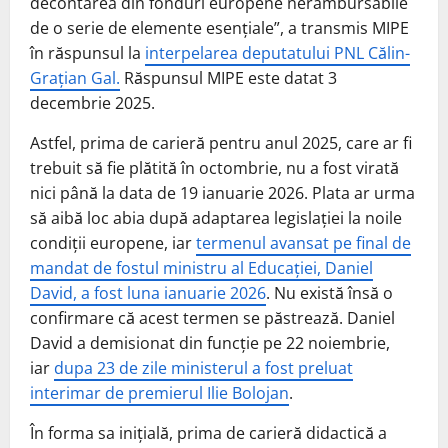
decontarea din fonduri europene nerambursabile
de o serie de elemente esențiale”, a transmis MIPE
în răspunsul la
interpelarea deputatului PNL Călin-
Grațian Gal.
Răspunsul MIPE este datat 3
decembrie 2025.
Astfel, prima de carieră pentru anul 2025, care ar fi
trebuit să fie plătită în octombrie, nu a fost virată
nici până la data de 19 ianuarie 2026. Plata ar urma
să aibă loc abia după adaptarea legislației la noile
condiții europene, iar
termenul avansat pe final de
mandat de fostul ministru al Educației, Daniel
David, a fost luna ianuarie 2026
. Nu există însă o
confirmare că acest termen se păstrează. Daniel
David a demisionat din funcție pe 22 noiembrie,
iar
dupa 23 de zile ministerul a fost preluat
interimar de premierul Ilie Bolojan
.
În forma sa inițială, prima de carieră didactică a