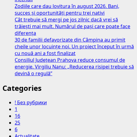
Zodiile care dau lovitura în august 2026. Bani,
succes și oportunități pentru trei nativi
Cât trebuie să mergi pe jos zilnic dacă vrei să
trăiești mai mult. Numărul de pași care poate face
diferența
30 de familii defavorizate din Câmpina au primit
cheile unor locuințe noi. Un proiect început în urmă
cu nouă ani a fost finalizat
Consiliul Județean Prahova reduce consumul de
energie. Virgiliu Nanu: „Reducerea risipei trebuie să
devină o regulă”
Categories
! Без рубрики
1
16
25
6
Actualitate