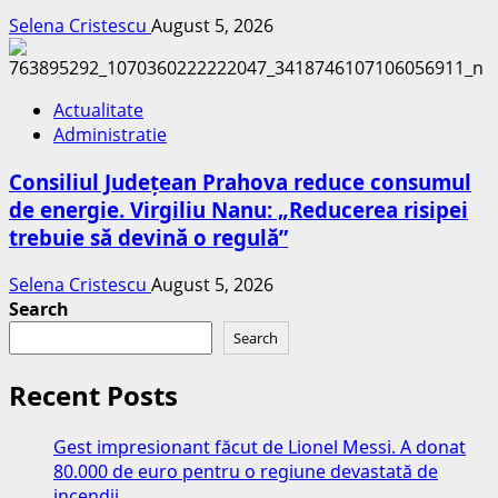
Selena Cristescu
August 5, 2026
Actualitate
Administratie
Consiliul Județean Prahova reduce consumul
de energie. Virgiliu Nanu: „Reducerea risipei
trebuie să devină o regulă”
Selena Cristescu
August 5, 2026
Search
Search
Recent Posts
Gest impresionant făcut de Lionel Messi. A donat
80.000 de euro pentru o regiune devastată de
incendii