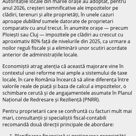
Autoritățile locale din marile orașe au adoptat, pentru
anul 2026, creșteri semnificative ale impozitelor pe
clădiri, terenuri și alte proprietăți, în unele cazuri
aproape
dublând
sumele datorate de proprietari
comparativ cu anul trecut. În anumite orașe — precum
Ploiești sau Cluj — impozitele pe clădiri au crescut cu
aproximativ 80% față de nivelurile din 2025, ca urmare a
noilor reguli fiscale și a eliminării unor scutiri acordate
anterior de administrațiile locale.
Economiștii atrag atenția că această majorare vine în
contextul unei reforme mai ample a sistemului de taxe
locale, în care România încearcă să aline diferența între
valorile reale de piață și baza de calcul a impozitelor, o
schimbare cerută și de angajamentele asumate în Planul
Național de Redresare și Reziliență (PNRR).
Pentru proprietarii care se confruntă cu facturi mult mai
mari, consultanții și specialiștii fiscal-contabili
recomandă două direcții principale de abordare:
Planificarea financiară și gestionarea proprietății —