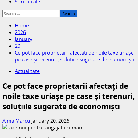
Stiri Locale
Search
for:
Home
2026
January
20
Ce pot face proprietarii afectați de noile taxe uriașe
pe case și terenuri, soluțiile sugerate de economiști
Actualitate
Ce pot face proprietarii afectați de
noile taxe uriașe pe case și terenuri,
soluțiile sugerate de economiști
Alma Marcu
January 20, 2026