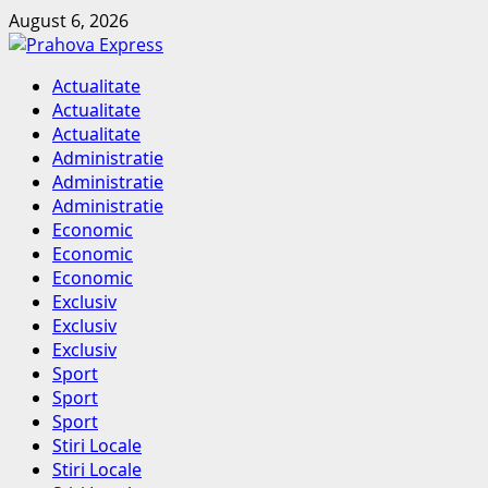
Skip
August 6, 2026
to
content
Primary
Actualitate
Menu
Actualitate
Actualitate
Administratie
Administratie
Administratie
Economic
Economic
Economic
Exclusiv
Exclusiv
Exclusiv
Sport
Sport
Sport
Stiri Locale
Stiri Locale