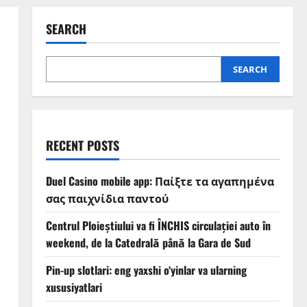
SEARCH
SEARCH
RECENT POSTS
Duel Casino mobile app: Παίξτε τα αγαπημένα
σας παιχνίδια παντού
Centrul Ploieștiului va fi ÎNCHIS circulației auto în
weekend, de la Catedrală până la Gara de Sud
Pin-up slotlari: eng yaxshi o‘yinlar va ularning
xususiyatlari