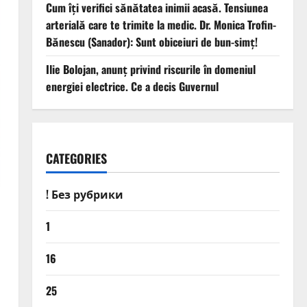
Cum îți verifici sănătatea inimii acasă. Tensiunea
arterială care te trimite la medic. Dr. Monica Trofin-
Bănescu (Sanador): Sunt obiceiuri de bun-simț!
Ilie Bolojan, anunț privind riscurile în domeniul
energiei electrice. Ce a decis Guvernul
CATEGORIES
! Без рубрики
1
16
25