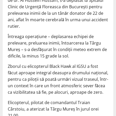
de dr. Al Hussein Hussam, s-a deplasat la Spitalul
Clinic de Urgență Floreasca din București pentru
prelevarea inimii de la un tânăr donator de 22 de
ani, aflat în moarte cerebrală în urma unui accident
rutier.
Întreaga operațiune – deplasarea echipei de
prelevare, preluarea inimii, întoarcerea la Târgu
Mureș – s-a desfășurat în condiții meteo extrem de
dificile, la minus 15 grade la sol.
Zborul cu elicopterul Black Hawk al IGSU a fost
făcut aproape integral deasupra drumului național,
pentru ca piloții să poată urmări vizual traseul, într-
un context în care un front atmosferic sever făcea
ca vizibilitatea să fie, pe alocuri, aproape de zero.
Elicopterul, pilotat de comandantul Traian
Cârstoiu, a aterizat la Târgu Mureș în jurul orei
21.00.