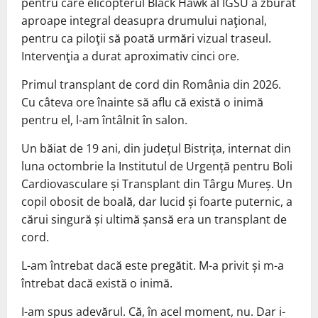
pentru care elicopterul Black Hawk al IGSU a zburat
aproape integral deasupra drumului naţional,
pentru ca piloţii să poată urmări vizual traseul.
Intervenţia a durat aproximativ cinci ore.
Primul transplant de cord din România din 2026.
Cu câteva ore înainte să aflu că există o inimă
pentru el, l-am întâlnit în salon.
Un băiat de 19 ani, din județul Bistrița, internat din
luna octombrie la Institutul de Urgență pentru Boli
Cardiovasculare și Transplant din Târgu Mureș. Un
copil obosit de boală, dar lucid și foarte puternic, a
cărui singură și ultimă șansă era un transplant de
cord.
L-am întrebat dacă este pregătit. M-a privit și m-a
întrebat dacă există o inimă.
I-am spus adevărul. Că, în acel moment, nu. Dar i-