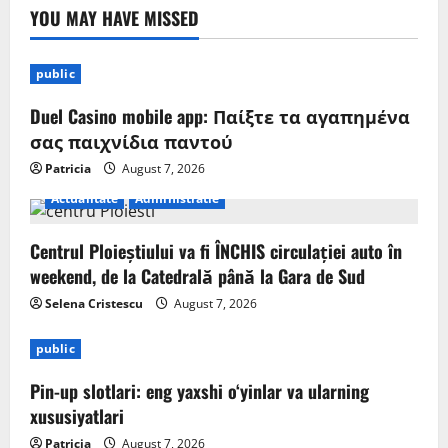
YOU MAY HAVE MISSED
public
Duel Casino mobile app: Παίξτε τα αγαπημένα
σας παιχνίδια παντού
Patricia
August 7, 2026
Actualitate
Administratie
Centrul Ploieștiului va fi ÎNCHIS circulației auto în
weekend, de la Catedrală până la Gara de Sud
Selena Cristescu
August 7, 2026
public
Pin-up slotlari: eng yaxshi o‘yinlar va ularning
xususiyatlari
Patricia
August 7, 2026