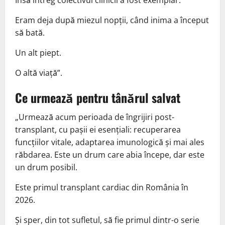
Însă întreg colectivul clinicii a fost exemplar.
Eram deja după miezul nopții, când inima a început
să bată.
Un alt piept.
O altă viață”.
Ce urmează pentru tânărul salvat
„Urmează acum perioada de îngrijiri post-
transplant, cu pașii ei esențiali: recuperarea
funcțiilor vitale, adaptarea imunologică și mai ales
răbdarea. Este un drum care abia începe, dar este
un drum posibil.
Este primul transplant cardiac din România în
2026.
Și sper, din tot sufletul, să fie primul dintr-o serie