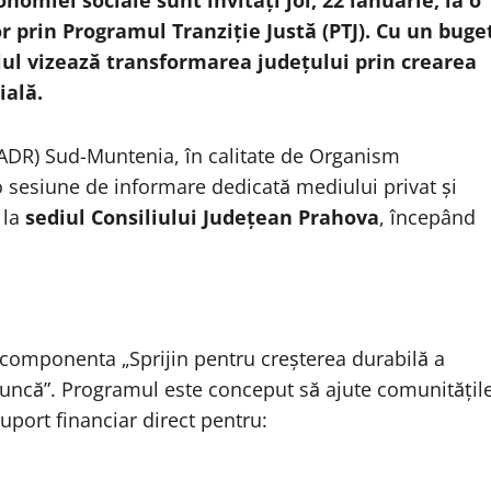
omiei sociale sunt invitați joi, 22 ianuarie, la o
r prin Programul Tranziție Justă (PTJ). Cu un buge
lul vizează transformarea județului prin crearea
ială.
ADR) Sud-Muntenia, în calitate de Organism
 sesiune de informare dedicată mediului privat și
 la
sediul Consiliului Județean Prahova
, începând
e componenta „Sprijin pentru creșterea durabilă a
 muncă”. Programul este conceput să ajute comunitățil
uport financiar direct pentru: