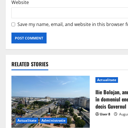
Website
Save my name, email, and website in this browser f
RELATED STORIES
Actualitate
Ilie Bolojan, an
în domeniul ene
decis Guvernul
User 8
Augus
Actualitate
Administratie