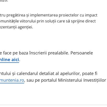
ntru pregătirea și implementarea proiectelor cu impact
nitățile viitorului prin soluții care să sprijine direct
ezentanții agenției.
e face pe baza înscrierii prealabile. Persoanele
line aici
.
lui și calendarul detaliat al apelurilor, poate fi
muntenia.ro
, sau pe portalul Ministerului Investițiilor