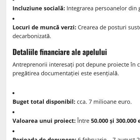
Incluziune socială:
Integrarea persoanelor din g
Locuri de muncă verzi:
Crearea de posturi sust
decarbonizată.
Detaliile financiare ale apelului
Antreprenorii interesați pot depune proiecte în 
pregătirea documentației este esențială.
Buget total disponibil:
cca. 7 milioane euro.
Valoarea unui proiect:
Între
50.000 și 300.000
Perioada de depunere:
6 februarie – 7 august 2