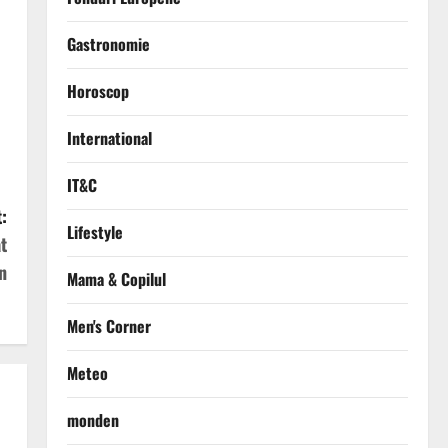
Gastronomie
Horoscop
International
IT&C
:
Lifestyle
t
n
Mama & Copilul
Men's Corner
Meteo
monden