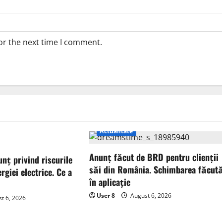
or the next time I comment.
Actualitate
Anunț făcut de BRD pentru clienții
unț privind riscurile
săi din România. Schimbarea făcut
rgiei electrice. Ce a
în aplicație
User 8
August 6, 2026
t 6, 2026