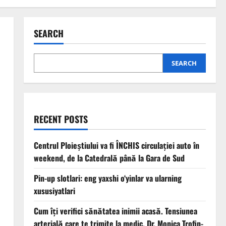
SEARCH
SEARCH
RECENT POSTS
Centrul Ploieștiului va fi ÎNCHIS circulației auto în
weekend, de la Catedrală până la Gara de Sud
Pin-up slotlari: eng yaxshi o‘yinlar va ularning
xususiyatlari
Cum îți verifici sănătatea inimii acasă. Tensiunea
arterială care te trimite la medic. Dr. Monica Trofin-