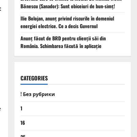
Bănescu (Sanador): Sunt obiceiuri de bun-simț!
t
Ilie Bolojan, anunț privind riscurile în domeniul
energiei electrice. Ce a decis Guvernul
Anunț făcut de BRD pentru clienții săi din
România. Schimbarea făcută în aplicație
CATEGORIES
! Без рубрики
1
e
16