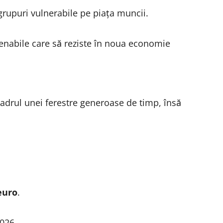
rupuri vulnerabile pe piața muncii.
enabile care să reziste în noua economie
cadrul unei ferestre generoase de timp, însă
 euro
.
026.