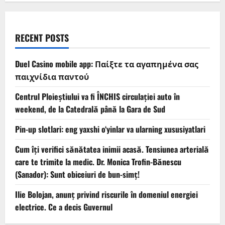
RECENT POSTS
Duel Casino mobile app: Παίξτε τα αγαπημένα σας
παιχνίδια παντού
Centrul Ploieștiului va fi ÎNCHIS circulației auto în
weekend, de la Catedrală până la Gara de Sud
Pin-up slotlari: eng yaxshi o‘yinlar va ularning xususiyatlari
Cum îți verifici sănătatea inimii acasă. Tensiunea arterială
care te trimite la medic. Dr. Monica Trofin-Bănescu
(Sanador): Sunt obiceiuri de bun-simț!
Ilie Bolojan, anunț privind riscurile în domeniul energiei
electrice. Ce a decis Guvernul