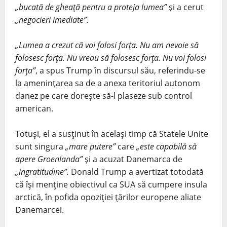
„bucată de gheaţă pentru a proteja lumea”
şi a cerut
„negocieri imediate”.
„Lumea a crezut că voi folosi forţa. Nu am nevoie să
folosesc forţa. Nu vreau să folosesc forţa. Nu voi folosi
forţa”
, a spus Trump în discursul său, referindu-se
la ameninţarea sa de a anexa teritoriul autonom
danez pe care doreşte să-l plaseze sub control
american.
Totuşi, el a susţinut în acelaşi timp că Statele Unite
sunt singura
„mare putere”
care
„este capabilă să
apere Groenlanda”
şi a acuzat Danemarca de
„ingratitudine”.
Donald Trump a avertizat totodată
că îşi menţine obiectivul ca SUA să cumpere insula
arctică, în pofida opoziţiei ţărilor europene aliate
Danemarcei.