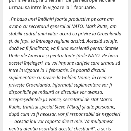
punitive asupra unei serii de țări europene, care
urmau să intre în vigoare la 1 februarie.
„Pe baza unei întâlniri foarte productive pe care am
avut-o cu secretarul general al NATO, Mark Rutte, am
stabilit cadrul unui viitor acord cu privire la Groenlanda
și, de fapt, la întreaga regiune arctică. Această soluție,
dacă va fi finalizată, va fi una excelentă pentru Statele
Unite ale Americii și pentru toate țările NATO. Pe baza
acestei înțelegeri, nu voi impune tarifele care urmau să
intre în vigoare la 1 februarie. Se poartă discuții
suplimentare cu privire la Golden Dome, în ceea ce
privește Groenlanda. Informații suplimentare vor fi
disponibile pe măsură ce discuțiile vor avansa.
Vicepreședintele JD Vance, secretarul de stat Marco
Rubio, trimisul special Steve Witkoff și alte persoane,
după cum va fi necesar, vor fi responsabili de negocieri
— aceștia îmi vor raporta direct mie. Vă mulțumesc
pentru atenția acordată acestei chestiuni!”
, a scris