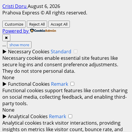
Cristi Doru
August 6, 2026
Prahova Express © All rights reserved.
Customize
Reject All
Accept All
Powered by
✖
...
show more
►
Necessary Cookies
Standard
Necessary cookies enable essential site features like
secure log-ins and consent preference adjustments.
They do not store personal data.
None
►
Functional Cookies
Remark
Functional cookies support features like content sharing
on social media, collecting feedback, and enabling third-
party tools.
None
►
Analytical Cookies
Remark
Analytical cookies track visitor interactions, providing
insights on metrics like visitor count, bounce rate, and