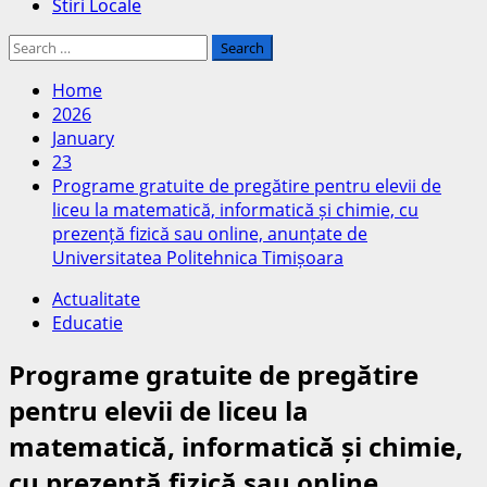
Stiri Locale
Search
for:
Home
2026
January
23
Programe gratuite de pregătire pentru elevii de
liceu la matematică, informatică și chimie, cu
prezență fizică sau online, anunțate de
Universitatea Politehnica Timișoara
Actualitate
Educatie
Programe gratuite de pregătire
pentru elevii de liceu la
matematică, informatică și chimie,
cu prezență fizică sau online,