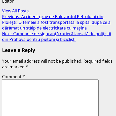
Editor
View All Posts
Post
Previous:
Accident grav pe Bulevardul Petrolului din
Ploiești: O femeie a fost transportată la spital după ce a
navigation
dărâmat un stâlp de electricitate cu mașina
Next:
Campanie de siguranță rutieră lansată de polițiștii
din Prahova pentru pietoni și bicicliști
Leave a Reply
Your email address will not be published.
Required fields
are marked
*
Comment
*