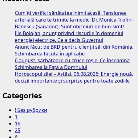
Cum îți verifici sănătatea inimii acasă. Tensiunea
arterială care te trimite la medic. Dr. Monica Trofin-
Bănescu (Sanador): Sunt obiceiuri de bun-simț!
Ilie Bolojan, anunț privind riscurile în domeniul
energiei electrice. Ce a decis Guvernul
Anunț făcut de BRD pentru clienții săi din România.
Schimbarea făcută în aplicație
6 august, sărbătoare cu cruce roșie. Ce înseamnă
Schimbarea la Față a Domnului
Horoscopul zilei – Astăzi, 06.08.2026: Energie nouă,
decizii importante și surprize pentru toate zodiile
Categories
! Без рубрики
1
16
25
6