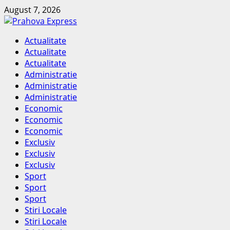
Skip
August 7, 2026
to
content
Primary
Actualitate
Menu
Actualitate
Actualitate
Administratie
Administratie
Administratie
Economic
Economic
Economic
Exclusiv
Exclusiv
Exclusiv
Sport
Sport
Sport
Stiri Locale
Stiri Locale