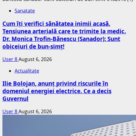
Sanatate
Cum îți verifici sănătatea inimii acasă.
Tensiunea arterială care te trimite la medic.
Dr. Monica Trofin-Bănescu (Sanador): Sunt
obiceiuri de bun-simț!
User 8
August 6, 2026
Actualitate
Ilie Bolojan, anunț privind riscurile în
domeniul energiei electrice. Ce a decis
Guvernul
User 8
August 6, 2026