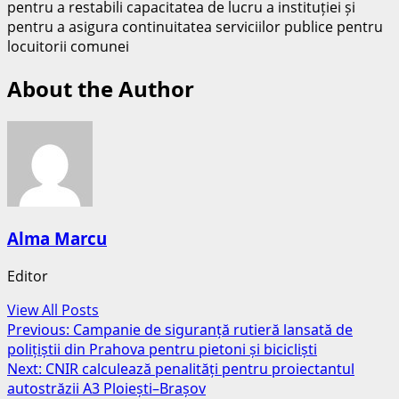
pentru a restabili capacitatea de lucru a instituției și
pentru a asigura continuitatea serviciilor publice pentru
locuitorii comunei
About the Author
Alma Marcu
Editor
View All Posts
Post
Previous:
Campanie de siguranță rutieră lansată de
polițiștii din Prahova pentru pietoni și bicicliști
navigation
Next:
CNIR calculează penalități pentru proiectantul
autostrăzii A3 Ploiești–Brașov