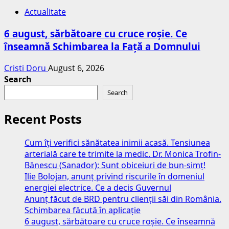
Actualitate
6 august, sărbătoare cu cruce roșie. Ce
înseamnă Schimbarea la Față a Domnului
Cristi Doru
August 6, 2026
Search
Search
Recent Posts
Cum îți verifici sănătatea inimii acasă. Tensiunea
arterială care te trimite la medic. Dr. Monica Trofin-
Bănescu (Sanador): Sunt obiceiuri de bun-simț!
Ilie Bolojan, anunț privind riscurile în domeniul
energiei electrice. Ce a decis Guvernul
Anunț făcut de BRD pentru clienții săi din România.
Schimbarea făcută în aplicație
6 august, sărbătoare cu cruce roșie. Ce înseamnă