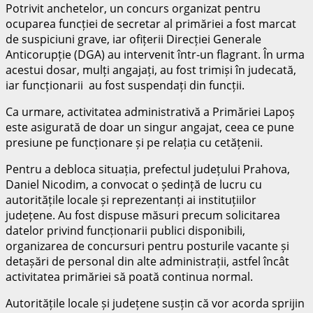
Potrivit anchetelor, un concurs organizat pentru
ocuparea funcției de secretar al primăriei a fost marcat
de suspiciuni grave, iar ofițerii Direcției Generale
Anticorupție (DGA) au intervenit într-un flagrant. În urma
acestui dosar, mulți angajați, au fost trimiși în judecată,
iar funcționarii au fost suspendați din funcții.
Ca urmare, activitatea administrativă a Primăriei Lapoș
este asigurată de doar un singur angajat, ceea ce pune
presiune pe funcționare și pe relația cu cetățenii.
Pentru a debloca situația, prefectul județului Prahova,
Daniel Nicodim, a convocat o ședință de lucru cu
autoritățile locale și reprezentanți ai instituțiilor
județene. Au fost dispuse măsuri precum solicitarea
datelor privind funcționarii publici disponibili,
organizarea de concursuri pentru posturile vacante și
detașări de personal din alte administrații, astfel încât
activitatea primăriei să poată continua normal.
Autoritățile locale și județene susțin că vor acorda sprijin