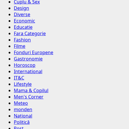
Cuplu & Sex
Design
Diverse
Economic
Educatie
Fara Categorie
Fashion
Filme
Fonduri Europene
Gastronomie
Horoscop
International
IT&C
Lifestyle
Mama & Copilul
Men's Corner
Meteo
monden
Național
Politică
Post