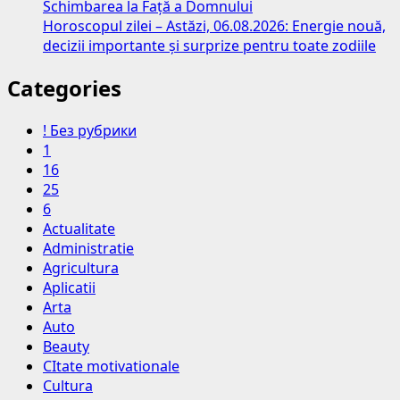
Schimbarea la Față a Domnului
Horoscopul zilei – Astăzi, 06.08.2026: Energie nouă,
decizii importante și surprize pentru toate zodiile
Categories
! Без рубрики
1
16
25
6
Actualitate
Administratie
Agricultura
Aplicatii
Arta
Auto
Beauty
CItate motivationale
Cultura