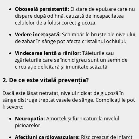
Oboseală persistentă:
O stare de epuizare care nu
dispare după odihnă, cauzată de incapacitatea
celulelor de a folosi corect glucoza.
Vedere încețoșată:
Schimbările bruște ale nivelului
de zahăr în sânge pot afecta cristalinul ochiului.
Vindecarea lentă a rănilor:
Tăieturile sau
zgârieturile care se închid greu sunt un semn de
circulație deficitară și imunitate scăzută.
2. De ce este vitală prevenția?
Dacă este lăsat netratat, nivelul ridicat de glucoză în
sânge distruge treptat vasele de sânge. Complicațiile pot
fi severe:
Neuropatia:
Amorțeli și furnicături la nivelul
picioarelor.
Afecțiuni cardiovasculare:
Risc crescut de infarct