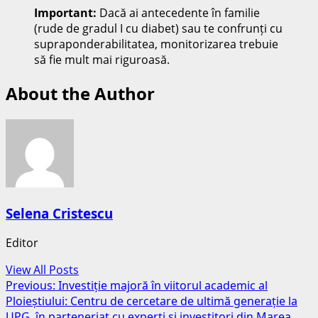
Important:
Dacă ai antecedente în familie
(rude de gradul I cu diabet) sau te confrunți cu
supraponderabilitatea, monitorizarea trebuie
să fie mult mai riguroasă.
About the Author
Selena Cristescu
Editor
View All Posts
Post
Previous:
Investiție majoră în viitorul academic al
Ploieștiului: Centru de cercetare de ultimă generație la
navigation
UPG, în parteneriat cu experți și investitori din Marea