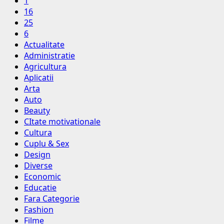
1
16
25
6
Actualitate
Administratie
Agricultura
Aplicatii
Arta
Auto
Beauty
CItate motivationale
Cultura
Cuplu & Sex
Design
Diverse
Economic
Educatie
Fara Categorie
Fashion
Filme