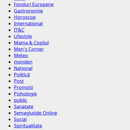
Fonduri Europene
Gastronomie
Horoscop
International
IT&C
Lifestyle
Mama & Copilul
Men's Corner
Meteo
monden
Național
Politică
Post
Promotii
Psihologie
public
Sanatate
Semaglutide Online
Social
Spiritualitate