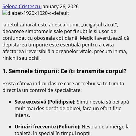
Selena Cristescu
January 26, 2026
iabetul zaharat este adesea numit „ucigașul tăcut”,
deoarece simptomele sale pot fi subtile și ușor de
confundat cu oboseala cotidiană. Medicii avertizează că
depistarea timpurie este esențială pentru a evita
afectarea ireversibilă a organelor vitale, precum inima,
rinichii sau ochii.
1. Semnele timpurii: Ce îți transmite corpul?
Există câteva indicii clasice care ar trebui să te trimită
direct la un control de specialitate:
Sete excesivă (Polidipsie):
Simți nevoia să bei apă
mult mai des decât de obicei, fără un efort fizic
intens.
Urinări frecvente (Poliurie):
Nevoia de a merge la
toaletă, în special în timpul nopții.