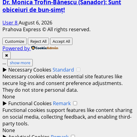
Dr. Monica Trofin-Bănescu (Sanador): Sunt
obiceiuri de bun-simț!
User 8
August 6, 2026
Prahova Express © All rights reserved.
Customize
Reject All
Accept All
Powered by
✖
...
show more
►
Necessary Cookies
Standard
Necessary cookies enable essential site features like
secure log-ins and consent preference adjustments.
They do not store personal data.
None
►
Functional Cookies
Remark
Functional cookies support features like content sharing
on social media, collecting feedback, and enabling third-
party tools.
None