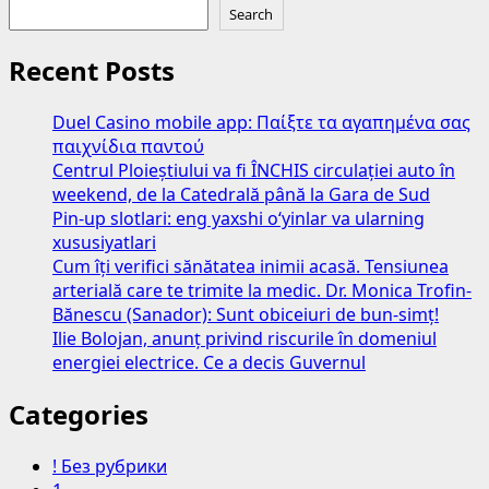
Search
Recent Posts
Duel Casino mobile app: Παίξτε τα αγαπημένα σας
παιχνίδια παντού
Centrul Ploieștiului va fi ÎNCHIS circulației auto în
weekend, de la Catedrală până la Gara de Sud
Pin-up slotlari: eng yaxshi o‘yinlar va ularning
xususiyatlari
Cum îți verifici sănătatea inimii acasă. Tensiunea
arterială care te trimite la medic. Dr. Monica Trofin-
Bănescu (Sanador): Sunt obiceiuri de bun-simț!
Ilie Bolojan, anunț privind riscurile în domeniul
energiei electrice. Ce a decis Guvernul
Categories
! Без рубрики