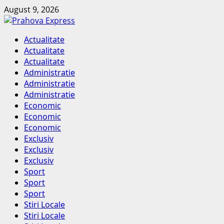
Skip
August 9, 2026
to
content
Primary
Actualitate
Menu
Actualitate
Actualitate
Administratie
Administratie
Administratie
Economic
Economic
Economic
Exclusiv
Exclusiv
Exclusiv
Sport
Sport
Sport
Stiri Locale
Stiri Locale