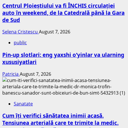
Centrul Ploieștiului va fi ÎNCHIS circulației
auto în weekend, de la Catedrală până la Gara
de Sud
Selena Cristescu
August 7, 2026
public
Pin-up slotlari: eng yaxshi o‘yinlar va ularning
xususiyatlari
Patricia
August 7, 2026
Sanatate
Cum îți verifici sănătatea inimii acasă.
Tensiunea arterială care te trimite la medic.