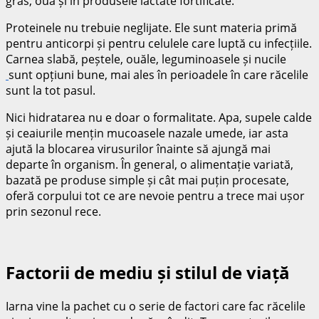
gras, ouă și în produsele lactate fortificate.
Proteinele nu trebuie neglijate. Ele sunt materia primă
pentru anticorpi și pentru celulele care luptă cu infecțiile.
Carnea slabă, peștele, ouăle, leguminoasele și nucile
sunt opțiuni bune, mai ales în perioadele în care răcelile
sunt la tot pasul.
Nici hidratarea nu e doar o formalitate. Apa, supele calde
și ceaiurile mențin mucoasele nazale umede, iar asta
ajută la blocarea virusurilor înainte să ajungă mai
departe în organism. În general, o alimentație variată,
bazată pe produse simple și cât mai puțin procesate,
oferă corpului tot ce are nevoie pentru a trece mai ușor
prin sezonul rece.
Factorii de mediu și stilul de viață
Iarna vine la pachet cu o serie de factori care fac răcelile