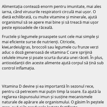
Alimentația contează enorm pentru imunitate, mai ales
iarna, când virusurile respiratorii circulă mai ușor. O
dietă echilibrată, cu multe vitamine și minerale, ajută
organismul să se apere mai bine și să treacă mai ușor
peste episoadele de răceală.
Fructele și legumele proaspete sunt cele mai simple și
mai eficiente surse de nutrienți. Citricele,
kiwi,ardeiulgras, broccoli sau legumele cu frunze verzi
aduc o doză generoasă de vitamina C care sprijină
celulele imune și poate scurta durata unei răceli. În plus,
antioxidanții din aceste alimente ajută corpul să țină sub
control inflamația.
Vitamina D devine și ea importantă în sezonul rece,
pentru că petrecem mai puțin timp la soare. Ea ajută la
reglarea răspunsului imun și susține mecanismele
naturale de apărare ale organismului. O găsim în peștele