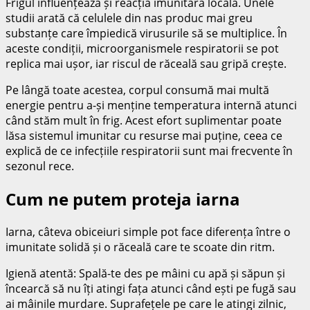
Frigul influențează și reacția imunitară locală. Unele
studii arată că celulele din nas produc mai greu
substanțe care împiedică virusurile să se multiplice. În
aceste condiții, microorganismele respiratorii se pot
replica mai ușor, iar riscul de răceală sau gripă crește.
Pe lângă toate acestea, corpul consumă mai multă
energie pentru a-și menține temperatura internă atunci
când stăm mult în frig. Acest efort suplimentar poate
lăsa sistemul imunitar cu resurse mai puține, ceea ce
explică de ce infecțiile respiratorii sunt mai frecvente în
sezonul rece.
Cum ne putem proteja iarna
Iarna, câteva obiceiuri simple pot face diferența între o
imunitate solidă și o răceală care te scoate din ritm.
Igienă atentă: Spală-te des pe mâini cu apă și săpun și
încearcă să nu îți atingi fața atunci când ești pe fugă sau
ai mâinile murdare. Suprafețele pe care le atingi zilnic,