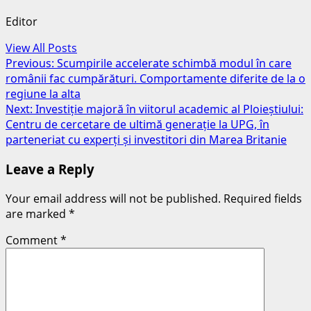
Editor
View All Posts
Post
Previous:
Scumpirile accelerate schimbă modul în care
românii fac cumpărături. Comportamente diferite de la o
navigation
regiune la alta
Next:
Investiție majoră în viitorul academic al Ploieștiului:
Centru de cercetare de ultimă generație la UPG, în
parteneriat cu experți și investitori din Marea Britanie
Leave a Reply
Your email address will not be published.
Required fields
are marked
*
Comment
*