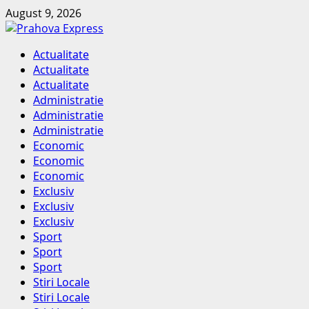
Skip
August 9, 2026
to
content
Primary
Actualitate
Menu
Actualitate
Actualitate
Administratie
Administratie
Administratie
Economic
Economic
Economic
Exclusiv
Exclusiv
Exclusiv
Sport
Sport
Sport
Stiri Locale
Stiri Locale