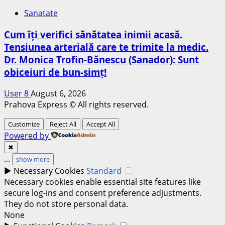
Sanatate
Cum îți verifici sănătatea inimii acasă.
Tensiunea arterială care te trimite la medic.
Dr. Monica Trofin-Bănescu (Sanador): Sunt
obiceiuri de bun-simț!
User 8
August 6, 2026
Prahova Express © All rights reserved.
Customize
Reject All
Accept All
Powered by
✖
...
show more
►
Necessary Cookies
Standard
Necessary cookies enable essential site features like
secure log-ins and consent preference adjustments.
They do not store personal data.
None