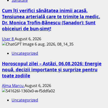
Sanatate
Cum îți verifici sănătatea inimii acasă.
Tensiunea arterială care te trimite la medic.
Dr. Monica Trofin-Bănescu (Sanador): Sunt
obiceiuri de bun-simț!
User 8
August 6, 2026
Uncategorized
Horoscopul zilei – Astăzi, 06.08.2026: Energie
nouă, decizii importante și surprize pentru
toate zodiile
Alma Marcu
August 6, 2026
Uncategorized