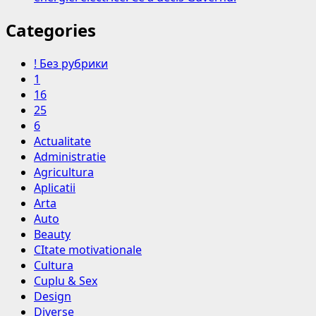
Categories
! Без рубрики
1
16
25
6
Actualitate
Administratie
Agricultura
Aplicatii
Arta
Auto
Beauty
CItate motivationale
Cultura
Cuplu & Sex
Design
Diverse