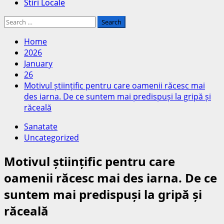
Stiri Locale
Search
for:
Home
2026
January
26
Motivul științific pentru care oamenii răcesc mai
des iarna. De ce suntem mai predispuși la gripă și
răceală
Sanatate
Uncategorized
Motivul științific pentru care
oamenii răcesc mai des iarna. De ce
suntem mai predispuși la gripă și
răceală