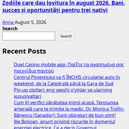
Zodiile care dau lovitura în august 2026. Bani,
succes și oportunități pentru trei nativi
Anna
August 5, 2026
Search
Search
Recent Posts
Duel Casino mobile app: Παίξτε τα αγαπημένα σας
παιχνίδια παντού
Centrul Ploieștiului va fi ÎNCHIS circulației auto în
weekend, de la Catedrală până la Gara de Sud
Pin-up slotlari: eng yaxshi o‘yinlar va ularning
xususiyatlari
Cum îți verifici sănătatea inimii acasă. Tensiunea
arterială care te trimite la medic. Dr. Monica Trofin-
Bănescu (Sanador): Sunt obiceiuri de bun-simț!
Ilie Bolojan, anunț privind riscurile în domeniul
energiei electrice. Ce a decis Guvernul