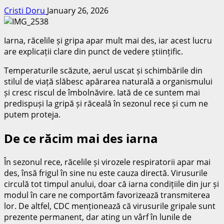
Cristi Doru
January 26, 2026
Iarna, răcelile și gripa apar mult mai des, iar acest lucru
are explicații clare din punct de vedere științific.
Temperaturile scăzute, aerul uscat și schimbările din
stilul de viață slăbesc apărarea naturală a organismului
și cresc riscul de îmbolnăvire. Iată de ce suntem mai
predispuși la gripă și răceală în sezonul rece și cum ne
putem proteja.
De ce răcim mai des iarna
În sezonul rece, răcelile și virozele respiratorii apar mai
des, însă frigul în sine nu este cauza directă. Virusurile
circulă tot timpul anului, doar că iarna condițiile din jur și
modul în care ne comportăm favorizează transmiterea
lor. De altfel, CDC menționează că virusurile gripale sunt
prezente permanent, dar ating un vârf în lunile de