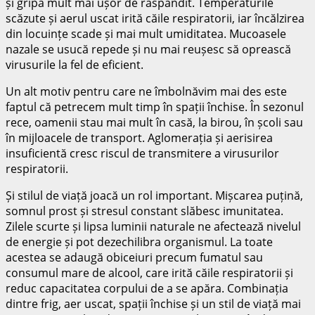
și gripa mult mai ușor de răspândit. Temperaturile
scăzute și aerul uscat irită căile respiratorii, iar încălzirea
din locuințe scade și mai mult umiditatea. Mucoasele
nazale se usucă repede și nu mai reușesc să oprească
virusurile la fel de eficient.
Un alt motiv pentru care ne îmbolnăvim mai des este
faptul că petrecem mult timp în spații închise. În sezonul
rece, oamenii stau mai mult în casă, la birou, în școli sau
în mijloacele de transport. Aglomerația și aerisirea
insuficientă cresc riscul de transmitere a virusurilor
respiratorii.
Și stilul de viață joacă un rol important. Mișcarea puțină,
somnul prost și stresul constant slăbesc imunitatea.
Zilele scurte și lipsa luminii naturale ne afectează nivelul
de energie și pot dezechilibra organismul. La toate
acestea se adaugă obiceiuri precum fumatul sau
consumul mare de alcool, care irită căile respiratorii și
reduc capacitatea corpului de a se apăra. Combinația
dintre frig, aer uscat, spații închise și un stil de viață mai