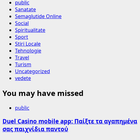
public
Sanatate
Semaglutide Online
Social
Spiritualitate
Sport
Stiri Locale
Tehnologie
Travel
Turism
Uncategorized
vedete
You may have missed
public
Duel Casino mobile app: Παίξτε τα αγαπημένα
σας παιχνίδια παντού