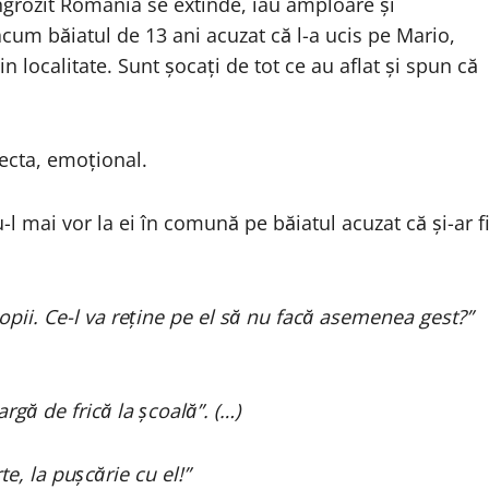
ngrozit România se extinde, iau amploare și
cum băiatul de 13 ani acuzat că l-a ucis pe Mario,
n localitate. Sunt șocați de tot ce au aflat și spun că
fecta, emoțional.
l mai vor la ei în comună pe băiatul acuzat că și-ar f
opii. Ce-l va reține pe el să nu facă asemenea gest?”
gă de frică la școală”. (…)
te, la pușcărie cu el!”