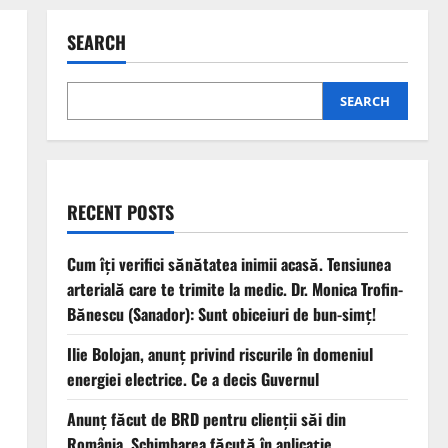
SEARCH
SEARCH
RECENT POSTS
Cum îți verifici sănătatea inimii acasă. Tensiunea
arterială care te trimite la medic. Dr. Monica Trofin-
Bănescu (Sanador): Sunt obiceiuri de bun-simț!
Ilie Bolojan, anunț privind riscurile în domeniul
energiei electrice. Ce a decis Guvernul
Anunț făcut de BRD pentru clienții săi din
România. Schimbarea făcută în aplicație