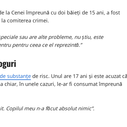
e la Cenei împreună cu doi băieți de 15 ani, a fost
e la comiterea crimei.
speciale sau are alte probleme, nu știu, este
entru pentru ceea ce el reprezintă.”
oguri
c de substanțe
de risc. Unul are 17 ani și este acuzat c
 ba chiar, în unele cazuri, le-ar fi consumat împreună
it. Copilul meu n-a făcut absolut nimic”.