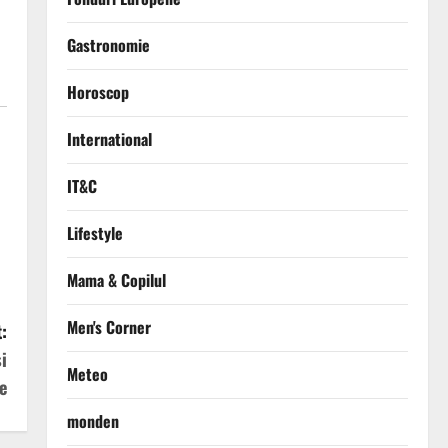
Gastronomie
Horoscop
International
IT&C
Lifestyle
Mama & Copilul
Men's Corner
:
i
Meteo
e
monden