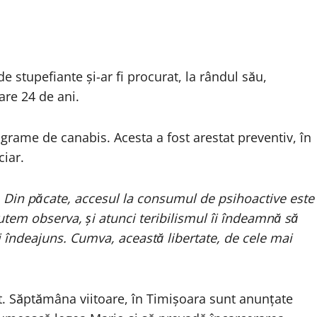
e stupefiante și-ar fi procurat, la rândul său,
are 24 de ani.
 grame de canabis. Acesta a fost arestat preventiv, în
ciar.
l. Din păcate, accesul la consumul de psihoactive este
putem observa, și atunci teribilismul îi îndeamnă să
 îndeajuns. Cumva, această libertate, de cele mai
t. Săptămâna viitoare, în Timișoara sunt anunțate