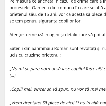
Pe măsură ce ancheta în cazul de crimă care a î
protestele. Oamenii din comuna în care se află a
prietenul său, de 15 ani, vor ca acesta să plece di
se tem pentru siguranța copiilor lor.
Atenție, urmează imagini și detalii care vă pot a
Sătenii din Sânmihaiu Român sunt revoltați și nu-
ucis cu cruzime prietenul:
„
Nu mi se pare normal să lase copilul între alți c
(…)
„
Copiii mei, sincer să vă spun, nu vor să mai mear
„
Vrem dreptate! Să plece de aici! Și nu în altă par