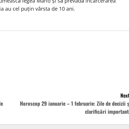
numească legea Mario și să prevadă încarcerarea
a au cel puțin vârsta de 10 ani.
Next
de
Horoscop 29 ianuarie – 1 februarie: Zile de decizii ș
clarificări important