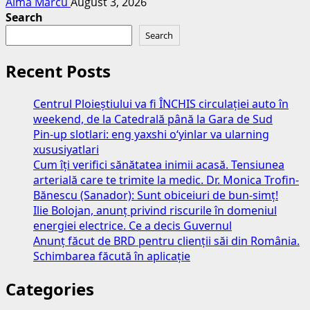
Alma Marcu
August 3, 2026
Search
Search
Recent Posts
Centrul Ploieștiului va fi ÎNCHIS circulației auto în
weekend, de la Catedrală până la Gara de Sud
Pin-up slotlari: eng yaxshi o‘yinlar va ularning
xususiyatlari
Cum îți verifici sănătatea inimii acasă. Tensiunea
arterială care te trimite la medic. Dr. Monica Trofin-
Bănescu (Sanador): Sunt obiceiuri de bun-simț!
Ilie Bolojan, anunț privind riscurile în domeniul
energiei electrice. Ce a decis Guvernul
Anunț făcut de BRD pentru clienții săi din România.
Schimbarea făcută în aplicație
Categories