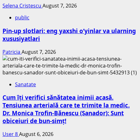
Selena Cristescu
August 7, 2026
public
Pin-up slotlari: eng yaxshi o‘yinlar va ularning
xususiyatlari
Patricia
August 7, 2026
Sanatate
Cum îți verifici sănătatea inimii acasă.
Tensiunea arterială care te trimite la medic.
Dr. Monica Trofin-Bănescu (Sanador): Sunt
obiceiuri de bun-simț!
User 8
August 6, 2026