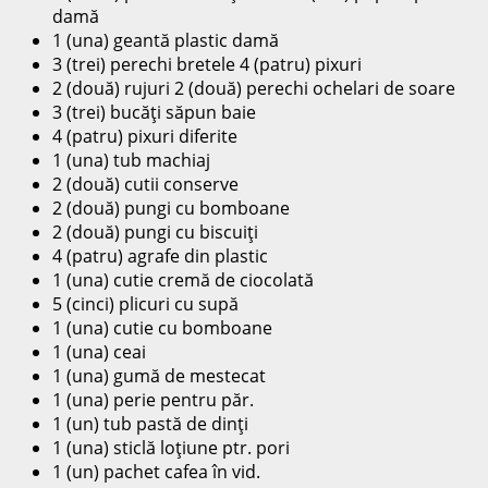
damă
1 (una) geantă plastic damă
3 (trei) perechi bretele 4 (patru) pixuri
2 (două) rujuri 2 (două) perechi ochelari de soare
3 (trei) bucăţi săpun baie
4 (patru) pixuri diferite
1 (una) tub machiaj
2 (două) cutii conserve
2 (două) pungi cu bomboane
2 (două) pungi cu biscuiţi
4 (patru) agrafe din plastic
1 (una) cutie cremă de ciocolată
5 (cinci) plicuri cu supă
1 (una) cutie cu bomboane
1 (una) ceai
1 (una) gumă de mestecat
1 (una) perie pentru păr.
1 (un) tub pastă de dinţi
1 (una) sticlă loţiune ptr. pori
1 (un) pachet cafea în vid.