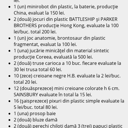
lei.
1 (un) minirobot din plastic, la baterie, producţie
China, evaluat la 150 lei.
2 (două) jocuri din plastic BATTLESHIP şi PARKER
BROTHERS producţie Hong Kong, evaluate la 100
lei/buc. total 200 lei.
1 (un) joc anatomie, brontosaur din plastic
fragmentat, evaluat la 100 lei.
1 (una) jucărie minicăţel din material sintetic
producţie Coreea, evaluată la 500 lei.
2 (două) truse carioca a 10 buc. fiecare evaluate la
30 lei trusa total 60 lei.
10 (zece) creioane negre H.B. evaluate la 2 lei/buc.
total 20 lei.
12 (douăsprezece) mini creioane colorate h 6 cm.
SAINSBURY evaluate în total la 15 lei.
16 (şaisprezece) pixuri din plastic simple evaluate la
5 lei/buc. total 80 lei.
1 (una) prosop baie
2 (două) bluze damă
2 (două) perechi chiloţi damă 3 (trei) papuci plastic