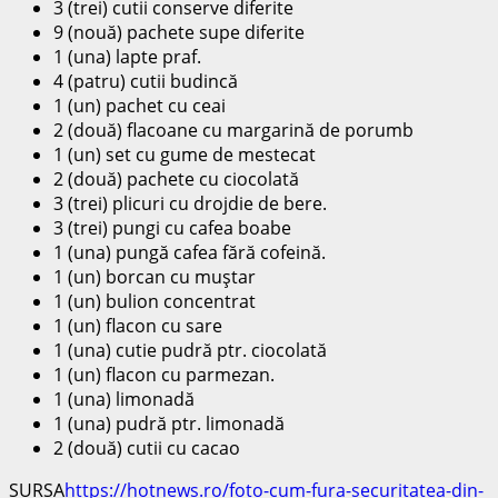
3 (trei) cutii conserve diferite
9 (nouă) pachete supe diferite
1 (una) lapte praf.
4 (patru) cutii budincă
1 (un) pachet cu ceai
2 (două) flacoane cu margarină de porumb
1 (un) set cu gume de mestecat
2 (două) pachete cu ciocolată
3 (trei) plicuri cu drojdie de bere.
3 (trei) pungi cu cafea boabe
1 (una) pungă cafea fără cofeină.
1 (un) borcan cu muştar
1 (un) bulion concentrat
1 (un) flacon cu sare
1 (una) cutie pudră ptr. ciocolată
1 (un) flacon cu parmezan.
1 (una) limonadă
1 (una) pudră ptr. limonadă
2 (două) cutii cu cacao
SURSA
https://hotnews.ro/foto-cum-fura-securitatea-din-