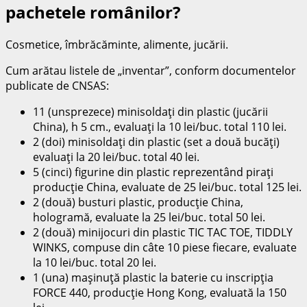
pachetele românilor?
Cosmetice, îmbrăcăminte, alimente, jucării.
Cum arătau listele de „inventar”, conform documentelor
publicate de CNSAS:
11 (unsprezece) minisoldaţi din plastic (jucării
China), h 5 cm., evaluaţi la 10 lei/buc. total 110 lei.
2 (doi) minisoldaţi din plastic (set a două bucăţi)
evaluaţi la 20 lei/buc. total 40 lei.
5 (cinci) figurine din plastic reprezentând piraţi
producţie China, evaluate de 25 lei/buc. total 125 lei.
2 (două) busturi plastic, producţie China,
hologramă, evaluate la 25 lei/buc. total 50 lei.
2 (două) minijocuri din plastic TIC TAC TOE, TIDDLY
WINKS, compuse din câte 10 piese fiecare, evaluate
la 10 lei/buc. total 20 lei.
1 (una) maşinuţă plastic la baterie cu inscripţia
FORCE 440, producţie Hong Kong, evaluată la 150