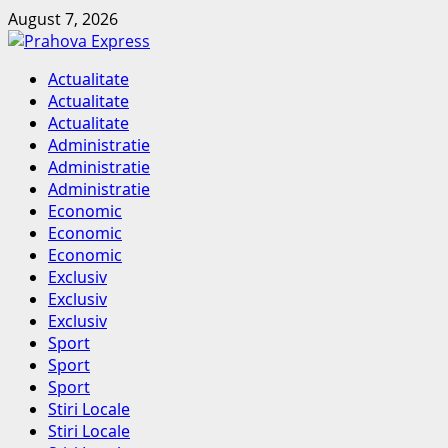
Skip
August 7, 2026
to
content
Primary
Actualitate
Menu
Actualitate
Actualitate
Administratie
Administratie
Administratie
Economic
Economic
Economic
Exclusiv
Exclusiv
Exclusiv
Sport
Sport
Sport
Stiri Locale
Stiri Locale