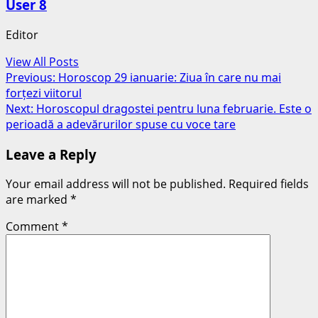
User 8
Editor
View All Posts
Post
Previous:
Horoscop 29 ianuarie: Ziua în care nu mai
forțezi viitorul
navigation
Next:
Horoscopul dragostei pentru luna februarie. Este o
perioadă a adevărurilor spuse cu voce tare
Leave a Reply
Your email address will not be published.
Required fields
are marked
*
Comment
*