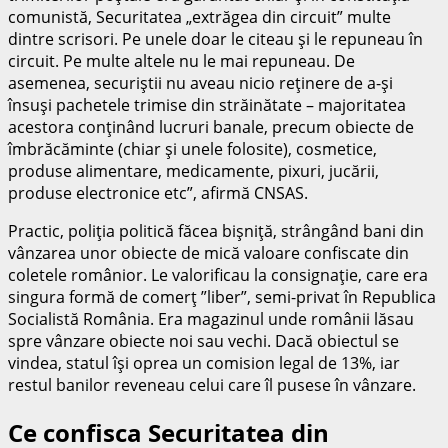
comunistă, Securitatea „extrăgea din circuit” multe
dintre scrisori. Pe unele doar le citeau şi le repuneau în
circuit. Pe multe altele nu le mai repuneau. De
asemenea, securiştii nu aveau nicio reţinere de a-şi
însuşi pachetele trimise din străinătate – majoritatea
acestora conţinând lucruri banale, precum obiecte de
îmbrăcăminte (chiar şi unele folosite), cosmetice,
produse alimentare, medicamente, pixuri, jucării,
produse electronice etc”, afirmă CNSAS.
Practic, poliţia politică făcea bişniţă, strângând bani din
vânzarea unor obiecte de mică valoare confiscate din
coletele românior. Le valorificau la consignaţie, care era
singura formă de comerţ ”liber”, semi-privat în Republica
Socialistă România. Era magazinul unde românii lăsau
spre vânzare obiecte noi sau vechi. Dacă obiectul se
vindea, statul îşi oprea un comision legal de 13%, iar
restul banilor reveneau celui care îl pusese în vânzare.
Ce confisca Securitatea din