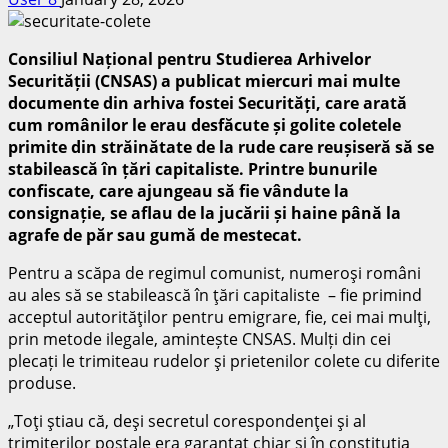
Consiliul Național pentru Studierea Arhivelor
Securității (CNSAS) a publicat miercuri mai multe
documente din arhiva fostei Securități, care arată
cum românilor le erau desfăcute și golite coletele
primite din străinătate de la rude care reușiseră să se
stabilească în țări capitaliste. Printre bunurile
confiscate, care ajungeau să fie vândute la
consignație, se aflau de la jucării și haine până la
agrafe de păr sau gumă de mestecat.
Pentru a scăpa de regimul comunist, numeroşi români
au ales să se stabilească în ţări capitaliste – fie primind
acceptul autorităţilor pentru emigrare, fie, cei mai mulţi,
prin metode ilegale, amintește CNSAS. Mulți din cei
plecați le trimiteau rudelor şi prietenilor colete cu diferite
produse.
„Toţi ştiau că, deşi secretul corespondenţei şi al
trimiterilor poştale era garantat chiar şi în constituţia