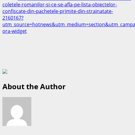
coletele-romanilor-si-ce-se-afla-pe-lista-obiectelor-
confiscate-din-pachetele-primite-din-strainatate-
2160167?
utm_source=hotnews&utm_medium=section&utm_campai
ora-widget
About the Author